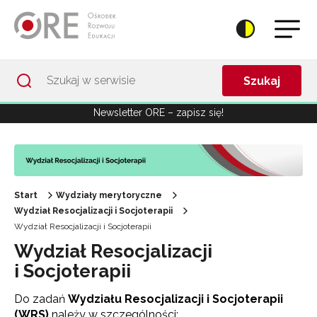
Przejdź do Nawigacji
Przejdź do stopki
Przejdź do treści artykułu
Szukaj
Newsletter ORE – zapisz się!
Start
Wydziały merytoryczne
Wydział Resocjalizacji i Socjoterapii
Wydział Resocjalizacji i Socjoterapii
Wydział Resocjalizacji
i Socjoterapii
Do zadań
Wydziału Resocjalizacji i Socjoterapii
(WRS)
należy w szczególności: