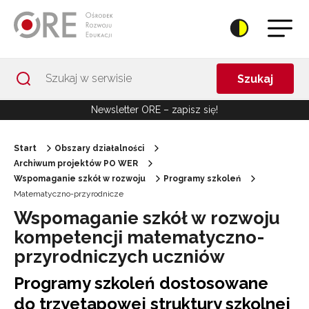
Przejdź do Nawigacji
Przejdź do stopki
Przejdź do treści artykułu
Szukaj
Newsletter ORE – zapisz się!
Start
Obszary działalności
Archiwum projektów PO WER
Wspomaganie szkół w rozwoju
Programy szkoleń
Matematyczno-przyrodnicze
Wspomaganie szkół w rozwoju
kompetencji matematyczno-
przyrodniczych uczniów
Programy szkoleń dostosowane
do trzyetapowej struktury szkolnej