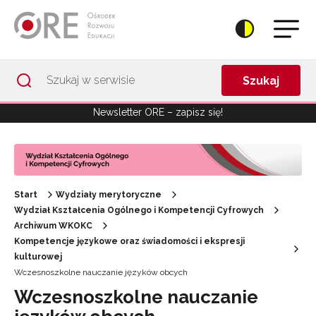
Przejdź do Nawigacji
Przejdź do stopki
Przejdź do treści artykułu
Szukaj
Newsletter ORE – zapisz się!
Start
Wydziały merytoryczne
Wydział Kształcenia Ogólnego i Kompetencji Cyfrowych
Archiwum WKOKC
Kompetencje językowe oraz świadomości i ekspresji
kulturowej
Wczesnoszkolne nauczanie języków obcych
Wczesnoszkolne nauczanie