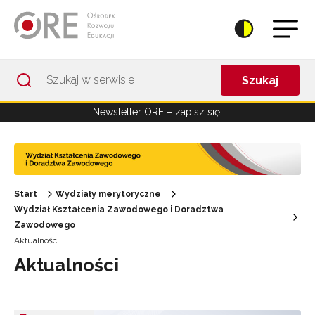
Przejdź do Nawigacji
Przejdź do stopki
Przejdź do treści artykułu
Szukaj
Newsletter ORE – zapisz się!
Start
Wydziały merytoryczne
Wydział Kształcenia Zawodowego i Doradztwa
Zawodowego
Aktualności
Aktualności