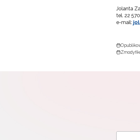
Jolanta Z
tel. 22 57
e-mail:
jo
Opublikow
Zmodyfik