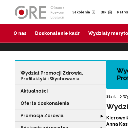
Przejdź do Nawigacji
Przejdź do stopki
Przejdź do treści artykułu
Szkolenia
BIP
Patro
O nas
Doskonalenie kadr
Wydziały meryt
Wydział Promocji Zdrowia,
Profilaktyki i Wychowania
Aktualności
Start
Wy
Oferta doskonalenia
Wydzi
Promocja Zdrowia
Rozwiń sekcję 
▶
Kierowni
Anna Ka
Edukacja zdrowotna
Rozwiń sekcję "