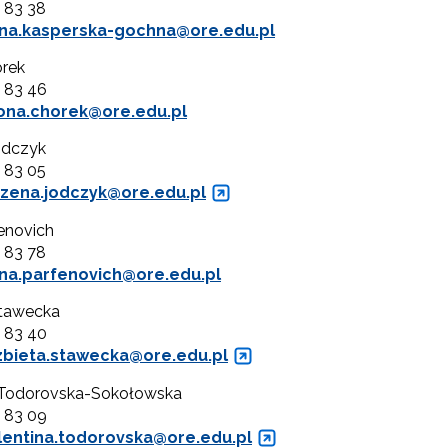
0 83 38
na.kasperska-gochna@ore.edu.pl
"Rekomendowane programy profilaktyczne"
rek
0 83 46
Programy i projekty Wydziału"
ona.chorek@ore.edu.pl
odczyk
"Program wychowawczo-profilaktyczny szkoły"
0 83 05
zena.jodczyk@ore.edu.pl
Materiały do pobrania"
enovich
0 83 78
na.parfenovich@ore.edu.pl
Stawecka
0 83 40
zbieta.stawecka@ore.edu.pl
 Todorovska-Sokołowska
0 83 09
lentina.todorovska@ore.edu.pl