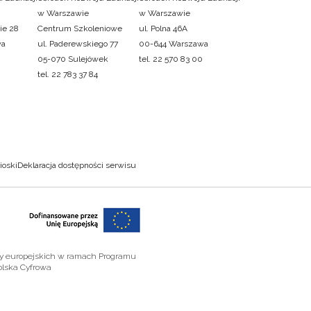
w Warszawie
w Warszawie
ie 28
Centrum Szkoleniowe
ul. Polna 46A
wa
ul. Paderewskiego 77
00-644 Warszawa
05-070 Sulejówek
tel. 22 570 83 00
tel. 22 783 37 84
ioski
Deklaracja dostępności serwisu
zy europejskich w ramach Programu
olska Cyfrowa