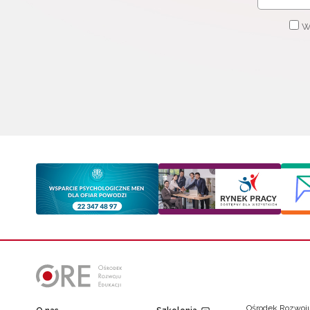
W
Ośrodek Rozwoju