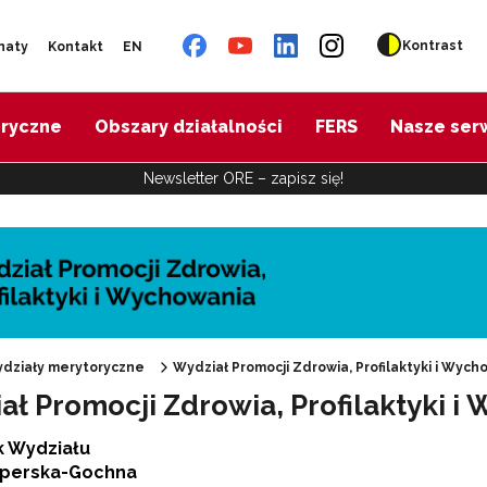
Kontrast
naty
Kontakt
EN
oryczne
Obszary działalności
FERS
Nasze ser
Newsletter ORE – zapisz się!
działy merytoryczne
Wydział Promocji Zdrowia, Profilaktyki i Wych
ał Promocji Zdrowia, Profilaktyki i
"Promocja Zdrowia"
k Wydziału
sperska-Gochna
Edukacja zdrowotna"