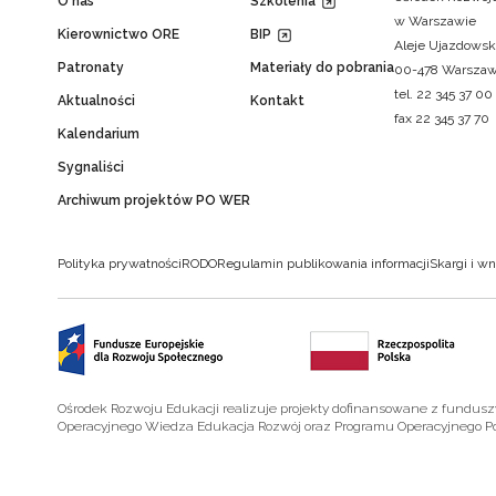
O nas
Szkolenia
w Warszawie
Kierownictwo ORE
BIP
Aleje Ujazdowsk
Patronaty
Materiały do pobrania
00-478 Warsza
tel. 22 345 37 00
Aktualności
Kontakt
fax 22 345 37 70
Kalendarium
Sygnaliści
Archiwum projektów PO WER
Polityka prywatności
RODO
Regulamin publikowania informacji
Skargi i wn
Ośrodek Rozwoju Edukacji realizuje projekty dofinansowane z fundus
Operacyjnego Wiedza Edukacja Rozwój oraz Programu Operacyjnego P