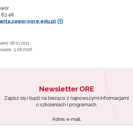
awór
0 83 48
lanta.zawor
@ore.edu.pl
ano: 18.01.2011
owano: 3.08.2026
Newsletter ORE
Zapisz się i bądź na bieżąco z najnowszymi informacjami
o szkoleniach i programach.
Adres e-mail: