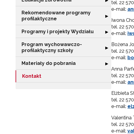
▶
tel. 22 57
e-mail:
an
Rekomendowane programy
Rozwiń sekcję 
▶
profilaktyczne
Iwona Cho
tel. 22 57
Programy i projekty Wydziału
Rozwiń sekcję "
▶
e-mail:
iw
Program wychowawczo-
Bożena J
Rozwiń sekcję 
▶
profilaktyczny szkoły
tel. 22 57
e-mail:
bo
Materiały do pobrania
Rozwiń sekcję "
▶
Anna Parf
tel. 22 57
Kontakt
e-mail:
an
Elżbieta 
tel. 22 57
e-mail:
el
Valentina
tel. 22 57
e-mail:
va