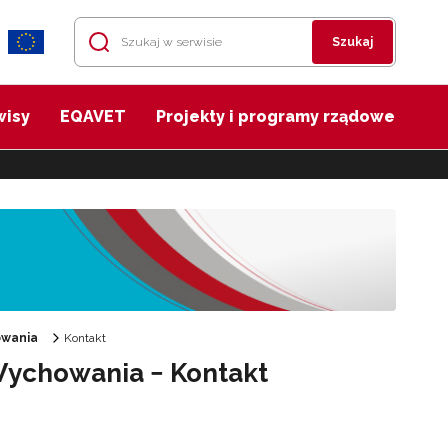
Szukaj
wisy
EQAVET
Projekty i programy rządowe
owania
Kontakt
 Wychowania − Kontakt