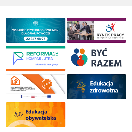
Newsletter ORE
Zapisz się i bądź na bieżąco z najnowszymi
informacjami
o szkoleniach i programach.
Adres e-mail:
Wyrażam zgodę na przetwarzanie moich danych
osobowych przez ORE w celach marketingowych.
Zapisuję się