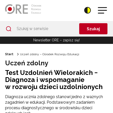
Przejdź do Nawigacji
Przejdź do stopki
Przejdź do treści artykułu
Szukaj
Newsletter ORE – zapisz się!
Start
Uczeń zdolny – Ośrodek Rozwoju Edukacji
Uczeń zdolny
Test Uzdolnień Wielorakich −
Diagnoza i wspomaganie
w rozwoju dzieci uzdolnionych
Diagnoza ucznia zdolnego stanowi jedno z ważnych
zagadnień w edukacji. Podstawowym zadaniem
procesu diagnostycznego w środowisku dzieci