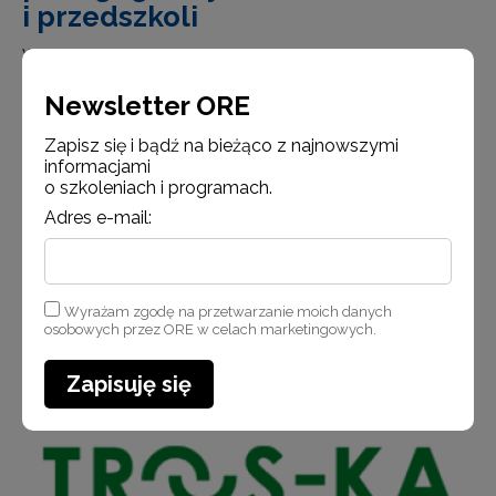
i przedszkoli
W dniach 3 grudnia – 11 grudnia 2018 r. zostanie
zorganizowanych 14 szkoleń dla specjalistów
Newsletter ORE
z poradni psychologiczno-pedagogicznych oraz szkół
i przedszkoli (w szczególności psychologów,
Zapisz się i bądź na bieżąco z najnowszymi
pedagogów, logopedów)
informacjami
o szkoleniach i programach.
Adres e-mail:
Czytaj więcej
Wyrażam zgodę na przetwarzanie moich danych
osobowych przez ORE w celach marketingowych.
Aktualności
Zapisuję się