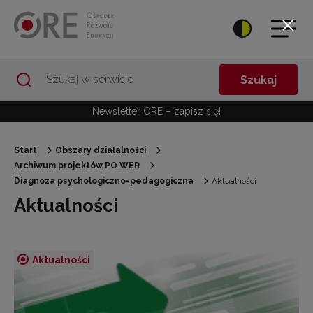
Przejdź do Nawigacji
Przejdź do stopki
Przejdź do treści artykułu
Szukaj
Newsletter ORE – zapisz się!
Start
Obszary działalności
Archiwum projektów PO WER
Diagnoza psychologiczno-pedagogiczna
Aktualności
Aktualności
Aktualności