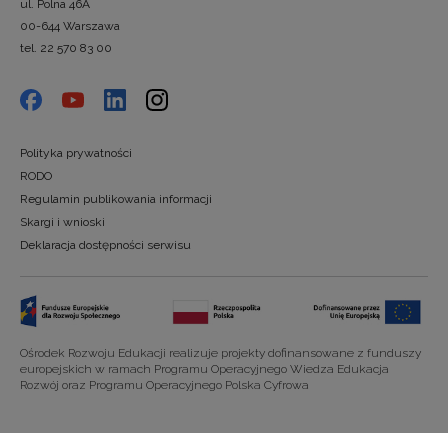
ul. Polna 46A
00-644 Warszawa
tel. 22 570 83 00
Polityka prywatności
RODO
Regulamin publikowania informacji
Skargi i wnioski
Deklaracja dostępności serwisu
Ośrodek Rozwoju Edukacji realizuje projekty dofinansowane z funduszy
europejskich w ramach Programu Operacyjnego Wiedza Edukacja
Rozwój oraz Programu Operacyjnego Polska Cyfrowa