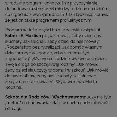
w rodzinie program jednocześnie przyczynia się
do budowania silnej więzi między rodzicami a dziećmi,
co (zgodnie z wynikami badań J. D. Hawkinsa) sprawia,
że jest on także programem profilaktycznym.
Program w dużej części bazuje na cyklu książek
A.
Faber i E. Mazlish
pt. „Jak mówić, żeby dzieci nas
słuchały. Jak słuchać, żeby dzieci do nas mówiły”,
„Rodzeństwo bez rywalizacji. Jak pomóc własnym
dzieciom żyć w zgodzie, żeby samemu żyć
z godnością”, „Wyzwoleni rodzice, wyzwolone dzieci.
Twoja droga do szczęśliwej rodziny”, „Jak mówić,
żeby dzieci się uczyły w domu i w szkole”, „Jak mówić
do nastolatków, żeby nas słuchały. Jak słuchać,
żeby z nami rozmawiały” (Wydawnictwo Media
Rodzina).
Szkoła dla Rodziców i Wychowawców
uczy nie tyle
„metod” co budowania relacji w duchu podmiotowości
i dialogu.