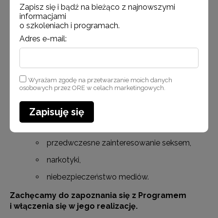
Zapisz się i bądź na bieżąco z najnowszymi
problem sprawiedliwości, ulubieńców
informacjami
o szkoleniach i programach.
i egoizmu,
Adres e-mail:
wpływ ról na relacje między dziećmi.
Część III
– dla rodziców i wychowawców nastolatków
uwzględniająca problemy wieku dorastania:
Wyrażam zgodę na przetwarzanie moich danych
osobowych przez ORE w celach marketingowych.
młodzieńczy bunt,
pragnienie akceptacji,
Zapisuję się
potrzeba decydowania o sobie,
przedwczesne zainteresowanie seksem,
narkotyki,
niebezpieczeństwo mediów.
Zachęcamy do zapoznania się z Programem
i włączenia się w jego realizację.