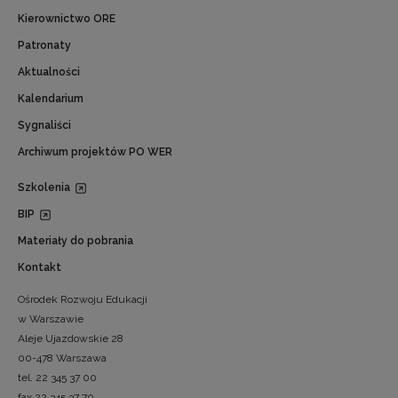
Kierownictwo ORE
Patronaty
Aktualności
Kalendarium
Sygnaliści
Archiwum projektów PO WER
Szkolenia
BIP
Materiały do pobrania
Kontakt
Ośrodek Rozwoju Edukacji
w Warszawie
Aleje Ujazdowskie 28
00-478 Warszawa
tel. 22 345 37 00
fax 22 345 37 70