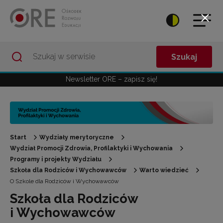
Przejdź do Nawigacji
Przejdź do stopki
Przejdź do treści artykułu
Szukaj
Newsletter ORE – zapisz się!
Start
Wydziały merytoryczne
Wydział Promocji Zdrowia, Profilaktyki i Wychowania
Programy i projekty Wydziału
Szkoła dla Rodziców i Wychowawców
Warto wiedzieć
O Szkole dla Rodziców i Wychowawców
Szkoła dla Rodziców
i Wychowawców