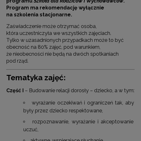
programu
Szkoła dla Rodziców i Wychowawców
.
Program ma rekomendację wyłącznie
na szkolenia stacjonarne.
Zaświadczenie może otrzymać osoba,
która uczestniczyła we wszystkich zajęciach.
Tylko w uzasadnionych przypadkach może to być
obecność na 80% zajęć, pod warunkiem,
że nieobecności nie będą na dwóch spotkaniach
pod rząd.
Tematyka zajęć:
Część
I
– Budowanie relacji dorosły – dziecko, a w tym:
wyrażanie oczekiwań i ograniczeń tak, aby
były przez dziecko respektowane,
rozpoznawanie, wyrażanie i akceptowanie
uczuć,
aktywne, wspierające słuchanie,