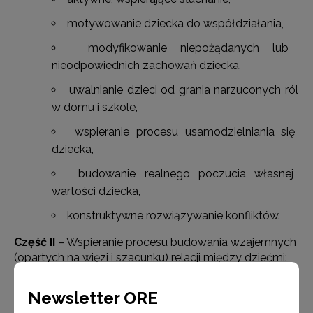
motywowanie dziecka do współdziałania,
modyfikowanie niepożądanych lub
nieodpowiednich zachowań dziecka,
uwalnianie dzieci od grania narzuconych ról
w domu i szkole,
wspieranie procesu usamodzielniania się
dziecka,
budowanie realnego poczucia własnej
wartości dziecka,
konstruktywne rozwiązywanie konfliktów.
Część II
– Wspieranie procesu budowania wzajemnych
(opartych na więzi i szacunku) relacji między dziećmi:
rywalizacja i zazdrość między dziećmi,
Newsletter ORE
kłótnie, bójki dzieci i różne inne trudności,