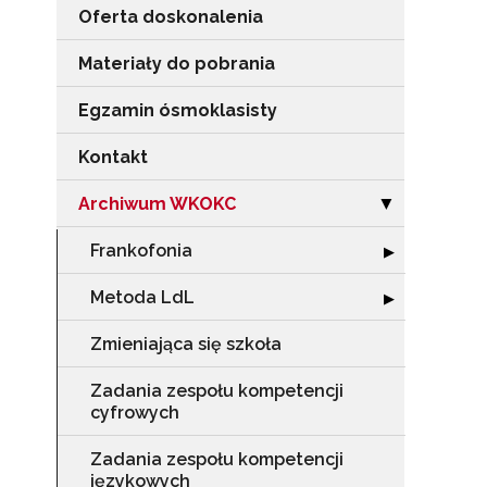
Oferta doskonalenia
Materiały do pobrania
Egzamin ósmoklasisty
Kontakt
Archiwum WKOKC
Zwiń sekcję "
▶
Frankofonia
Rozwiń sekcję "
▶
Metoda LdL
Rozwiń sekcję 
▶
Zmieniająca się szkoła
Zadania zespołu kompetencji
cyfrowych
Zadania zespołu kompetencji
językowych