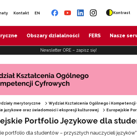
Kontrast
naty
Kontakt
EN
oryczne
Obszary działalności
FERS
Nasze ser
Newsletter ORE – zapisz się!
działy merytoryczne
Wydział Kształcenia Ogólnego i Kompetencji
 "REFORMA26. KOMPAS JUTRA"
 językowe oraz świadomości i ekspresji kulturowej
Europejskie Por
ejskie Portfolio Językowe dla stude
ojekt Śląsk – historia, kultura, język"
ie portfolio dla studentów – przyszłych nauczycieli języków