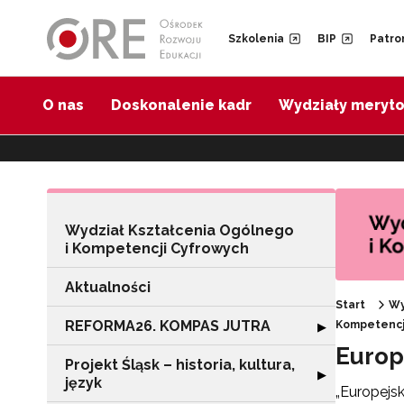
Przejdź do Nawigacji
Przejdź do stopki
Przejdź do treści artykułu
Szkolenia
BIP
Patro
O nas
Doskonalenie kadr
Wydziały meryt
Wydział Kształcenia Ogólnego
i Kompetencji Cyfrowych
Aktualności
Start
Wy
REFORMA26. KOMPAS JUTRA
Rozwiń sekcję
Kompetencje
▶
Europ
Projekt Śląsk – historia, kultura,
Rozwiń sekcję "Pr
▶
język
„Europejsk