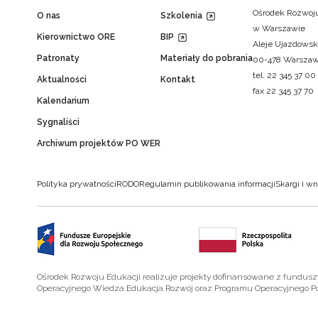
Ośrodek Rozwoju
O nas
Szkolenia
w Warszawie
Kierownictwo ORE
BIP
Aleje Ujazdowsk
Patronaty
Materiały do pobrania
00-478 Warsza
tel. 22 345 37 00
Aktualności
Kontakt
fax 22 345 37 70
Kalendarium
Sygnaliści
Archiwum projektów PO WER
Polityka prywatności
RODO
Regulamin publikowania informacji
Skargi i wn
Ośrodek Rozwoju Edukacji realizuje projekty dofinansowane z fundus
Operacyjnego Wiedza Edukacja Rozwój oraz Programu Operacyjnego P