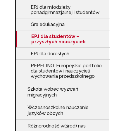
EPJ dla młodzieży
ponadgimnazjalnej i studentów
W
cel
Gra edukacyjna
EPJ dla studentów –
przyszłych nauczycieli
EPJ dla dorosłych
PEPELINO. Europejskie portfolio
dla studentów i nauczycieli
wychowania przedszkolnego
Szkoła wobec wyzwań
migracyjnych
Wczesnoszkolne nauczanie
języków obcych
Różnorodność w(śród) nas