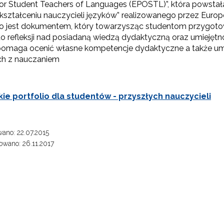
for Student Teachers of Languages (EPOSTL)”, która powstała
rojekt Śląsk Opolski – Serce Polski"
 w kształceniu nauczycieli języków” realizowanego przez Eu
 to jest dokumentem, który towarzysząc studentom przygot
o refleksji nad posiadaną wiedzą dydaktyczną oraz umiejęt
Edukacja obywatelska"
 pomaga ocenić własne kompetencje dydaktyczne a także um
ch z nauczaniem
"Wychowanie fizyczne"
Zmiany w pisowni polskiej"
ie portfolio dla studentów - przyszłych nauczycieli
"Przedmioty matematyczno-przyrodnicze"
ano: 22.07.2015
Szkolenie dla fizyków w CERN 2025"
wano: 26.11.2017
Szkolenie dla fizyków w CERN 2026"