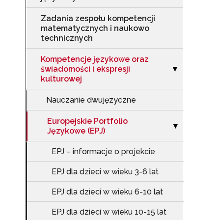
Zadania zespołu kompetencji
matematycznych i naukowo
technicznych
Kompetencje językowe oraz
świadomości i ekspresji
Zwiń sekcję "Ko
▶
kulturowej
Nauczanie dwujęzyczne
Europejskie Portfolio
Zwiń sekcję "Eu
▶
Językowe (EPJ)
EPJ – informacje o projekcie
N
EPJ dla dzieci w wieku 3-6 lat
Zap
EPJ dla dzieci w wieku 6-10 lat
o s
Adr
EPJ dla dzieci w wieku 10-15 lat