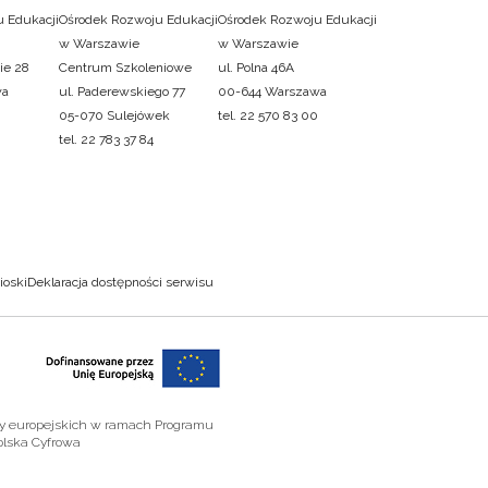
 Edukacji
Ośrodek Rozwoju Edukacji
Ośrodek Rozwoju Edukacji
w Warszawie
w Warszawie
ie 28
Centrum Szkoleniowe
ul. Polna 46A
wa
ul. Paderewskiego 77
00-644 Warszawa
05-070 Sulejówek
tel. 22 570 83 00
tel. 22 783 37 84
ioski
Deklaracja dostępności serwisu
zy europejskich w ramach Programu
olska Cyfrowa