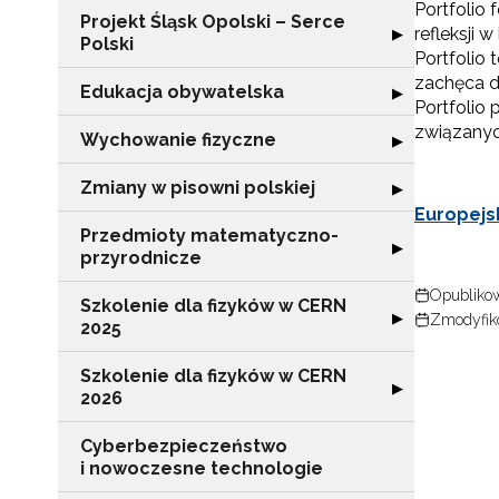
Portfolio 
Projekt Śląsk Opolski – Serce
Rozwiń sekcję "P
refleksji
▶
Polski
Portfolio
zachęca d
Edukacja obywatelska
Rozwiń sekcję "
▶
Portfolio
związany
Wychowanie fizyczne
Rozwiń sekcję 
▶
Zmiany w pisowni polskiej
Rozwiń sekcję "
▶
Europejsk
Przedmioty matematyczno-
Rozwiń sekcję 
▶
przyrodnicze
Opublikow
Szkolenie dla fizyków w CERN
Rozwiń sekcję "
▶
Zmodyfiko
2025
Szkolenie dla fizyków w CERN
Rozwiń sekcję "
▶
2026
Cyberbezpieczeństwo
i nowoczesne technologie