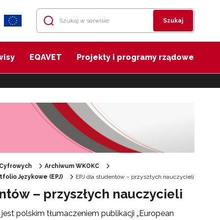
Szukaj
wisy
EQAVET
Projekty i programy rządowe
 Cyfrowych
Archiwum WKOKC
tfolio Językowe (EPJ)
EPJ dla studentów – przyszłych nauczycieli
ntów – przyszłych nauczycieli
” jest polskim tłumaczeniem publikacji „European