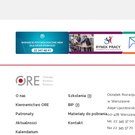
Ośrodek Rozwoju
O nas
Szkolenia
w Warszawie
Kierownictwo ORE
BIP
Aleje Ujazdowsk
Patronaty
Materiały do pobrania
00-478 Warsza
tel. 22 345 37 00
Aktualności
Kontakt
fax 22 345 37 70
Kalendarium