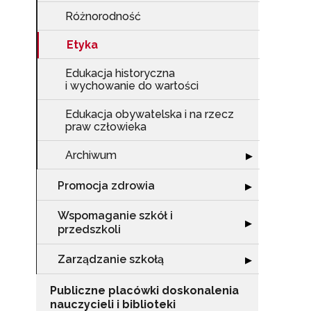
Różnorodność
Etyka
Edukacja historyczna
i wychowanie do wartości
Edukacja obywatelska i na rzecz
praw człowieka
Archiwum
Rozwiń sekcję 
▶
Promocja zdrowia
Rozwiń sekcję 
▶
Wspomaganie szkół i
Rozwiń sekcję "
▶
przedszkoli
Zarządzanie szkołą
Rozwiń sekcję "
▶
Publiczne placówki doskonalenia
nauczycieli i biblioteki