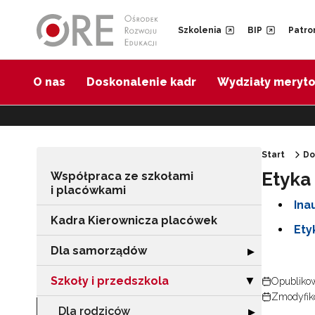
Przejdź do Nawigacji
Przejdź do stopki
Przejdź do treści artykułu
Szkolenia
BIP
Patro
O nas
Doskonalenie kadr
Wydziały meryt
Start
Do
Etyka
Współpraca ze szkołami
i placówkami
Ina
Kadra Kierownicza placówek
Ety
Dla samorządów
Rozwiń sekcję 
▶
Szkoły i przedszkola
Zwiń sekcję "Szk
Opublikow
▶
Zmodyfiko
Dla rodziców
Rozwiń sekcję "
▶