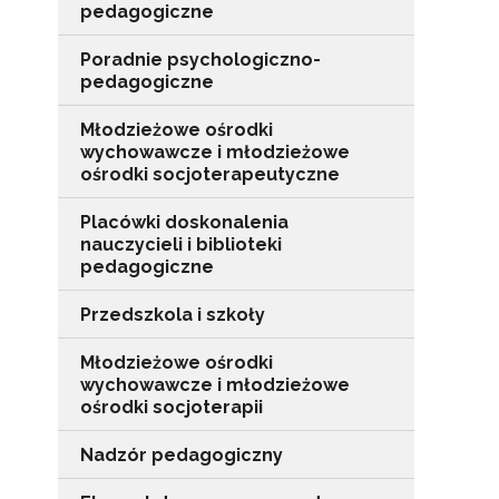
pedagogiczne
N
Poradnie psychologiczno-
pedagogiczne
Zap
o s
Młodzieżowe ośrodki
Adr
wychowawcze i młodzieżowe
ośrodki socjoterapeutyczne
Placówki doskonalenia
W
nauczycieli i biblioteki
cel
pedagogiczne
Przedszkola i szkoły
Młodzieżowe ośrodki
wychowawcze i młodzieżowe
ośrodki socjoterapii
Nadzór pedagogiczny