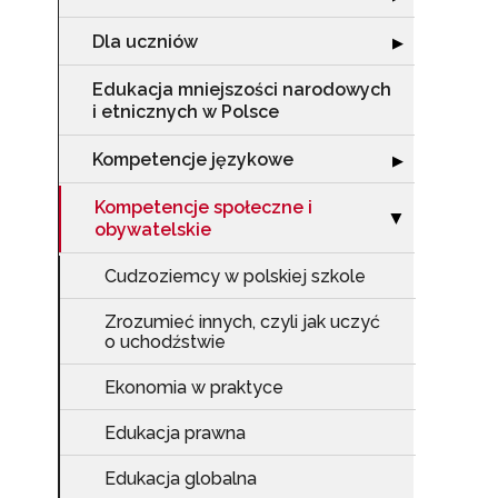
Dla uczniów
Rozwiń sekcję "
▶
Edukacja mniejszości narodowych
i etnicznych w Polsce
Kompetencje językowe
Rozwiń sekcję 
▶
Kompetencje społeczne i
Zwiń sekcję "Ko
▶
obywatelskie
Cudzoziemcy w polskiej szkole
Zrozumieć innych, czyli jak uczyć
o uchodźstwie
Ekonomia w praktyce
Edukacja prawna
Edukacja globalna