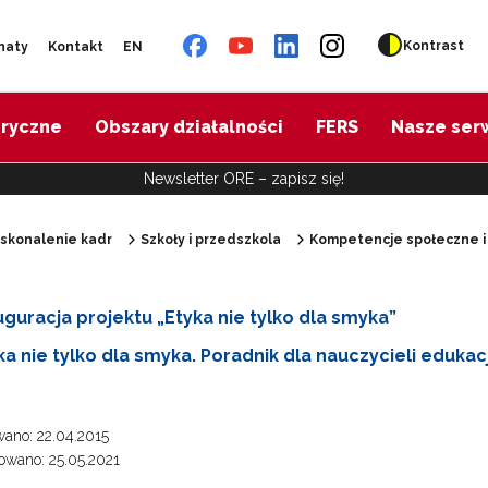
Kontrast
naty
Kontakt
EN
oryczne
Obszary działalności
FERS
Nasze ser
Newsletter ORE – zapisz się!
skonalenie kadr
Szkoły i przedszkola
Kompetencje społeczne i
uguracja projektu „Etyka nie tylko dla smyka”
ka nie tylko dla smyka. Poradnik dla nauczycieli eduka
"Dla samorządów"
oły i przedszkola"
ano: 22.04.2015
wano: 25.05.2021
Dla rodziców"