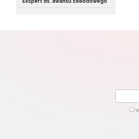
Ekspert ds. awansu zawodowego
W