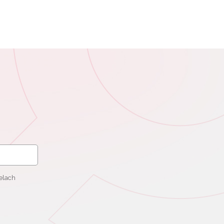
elach