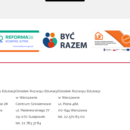
 Edukacji
Ośrodek Rozwoju Edukacji
Ośrodek Rozwoju Edukacji
w Warszawie
w Warszawie
ie 28
Centrum Szkoleniowe
ul. Polna 46A
wa
ul. Paderewskiego 77
00-644 Warszawa
05-070 Sulejówek
tel. 22 570 83 00
tel. 22 783 37 84