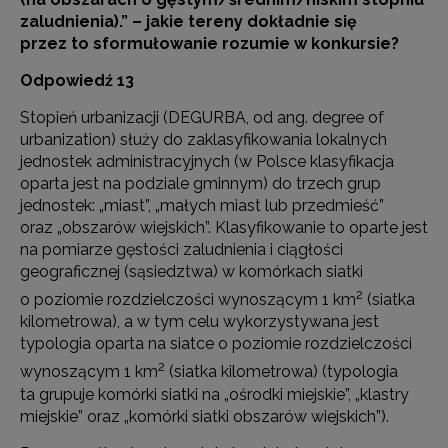
zaludnienia).” – jakie tereny dokładnie się
przez to sformułowanie rozumie w konkursie?
Odpowiedź 13
Stopień urbanizacji (DEGURBA, od ang. degree of
urbanization) służy do zaklasyfikowania lokalnych
jednostek administracyjnych (w Polsce klasyfikacja
oparta jest na podziale gminnym) do trzech grup
jednostek: „miast”, „małych miast lub przedmieść”
oraz „obszarów wiejskich”. Klasyfikowanie to oparte jest
na pomiarze gęstości zaludnienia i ciągłości
geograficznej (sąsiedztwa) w komórkach siatki
2
o poziomie rozdzielczości wynoszącym 1 km
(siatka
kilometrowa), a w tym celu wykorzystywana jest
typologia oparta na siatce o poziomie rozdzielczości
2
wynoszącym 1 km
(siatka kilometrowa) (typologia
ta grupuje komórki siatki na „ośrodki miejskie”, „klastry
miejskie” oraz „komórki siatki obszarów wiejskich”).