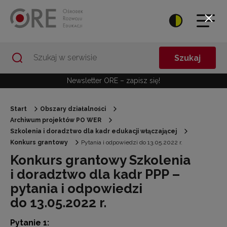
Przejdź do Nawigacji
Przejdź do stopki
Przejdź do treści artykułu
Szukaj
Newsletter ORE – zapisz się!
Start
Obszary działalności
Archiwum projektów PO WER
Szkolenia i doradztwo dla kadr edukacji włączającej
Konkurs grantowy
Pytania i odpowiedzi do 13.05.2022 r.
Konkurs grantowy Szkolenia
i doradztwo dla kadr PPP –
pytania i odpowiedzi
do 13.05.2022 r.
Pytanie 1: