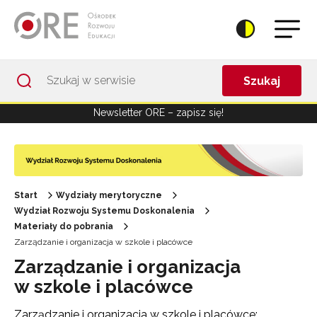
Przejdź do Nawigacji
Przejdź do stopki
Przejdź do treści artykułu
Szukaj
Newsletter ORE – zapisz się!
Start
Wydziały merytoryczne
Wydział Rozwoju Systemu Doskonalenia
Materiały do pobrania
Zarządzanie i organizacja w szkole i placówce
Zarządzanie i organizacja
w szkole i placówce
Zarządzanie i organizacja w szkole i placówce: