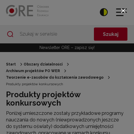
Przejdź do Nawigacji
Przejdź do stopki
Przejdź do treści artykułu
Szukaj
Newsletter ORE – zapisz się!
Start
Obszary działalności
Archiwum projektów PO WER
Tworzenie e-zasobów do kształcenia zawodowego
Produkty projektów konkursowych
Produkty projektów
konkursowych
Poniżej umieszczone zostały przykładowe programy
nauczania do nowych (niewprowadzonych jeszcze
do systemu oświaty) dodatkowych umiejętności
zawodowych, opracowane w ramach konkursu