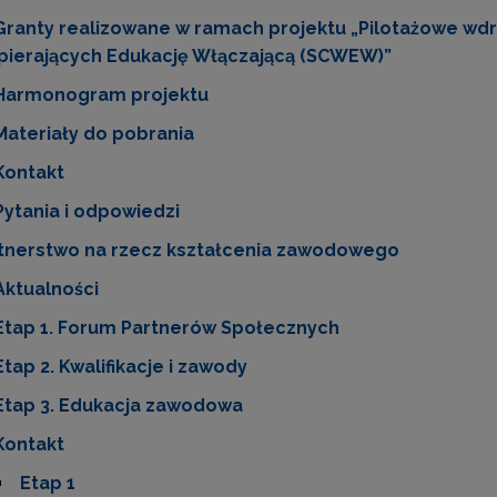
Granty realizowane w ramach projektu „Pilotażowe wd
ierających Edukację Włączającą (SCWEW)”
Wspieranie tworzenia szkół ćwiczeń"
Harmonogram projektu
Materiały do pobrania
"Tworzenie programów nauczania"
Kontakt
Weryfikacja i odbiór zestawów narzędzi edukacyjnych"
Pytania i odpowiedzi
tnerstwo na rzecz kształcenia zawodowego
Weryfikacja i odbiór produktów projektów konkursowych z Działania 2.14"
Aktualności
Etap 1. Forum Partnerów Społecznych
Etap 2. Kwalifikacje i zawody
Wsparcie nauczycieli w prowadzeniu kształcenia na odległość"
Etap 3. Edukacja zawodowa
Kontakt
"Wspomaganie szkół w rozwoju"
Etap 1