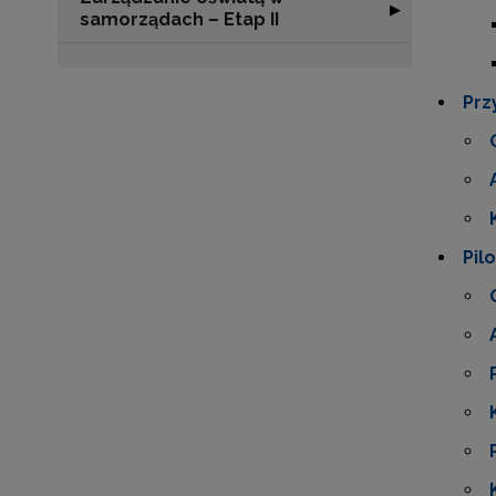
Rozwiń sekcję "
▶
samorządach – Etap II
Prz
Pil