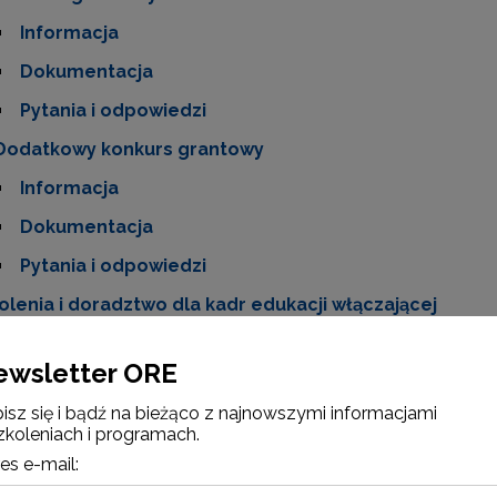
Informacja
Dokumentacja
Pytania i odpowiedzi
Dodatkowy konkurs grantowy
Informacja
Dokumentacja
Pytania i odpowiedzi
olenia i doradztwo dla kadr edukacji włączającej
O projekcie
ewsletter ORE
Aktualności
isz się i bądź na bieżąco z najnowszymi informacjami
Konkurs grantowy
zkoleniach i programach.
Informacja
es e-mail: