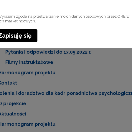
Dokumentacja od 4.07.2022 r.
Dokumentacja od 2.06.2022 r.
yrażam zgodę na przetwarzanie moich danych osobowych przez ORE w
Dokumentacja od 16.05.2022 r.
ach marketingowych.
Dokumentacja do 13.05.2022 r.
Zapisuję się
Pytania i odpowiedzi od 16.05.2022 r.
Pytania i odpowiedzi do 13.05.2022 r.
Filmy instruktażowe
Harmonogram projektu
Kontakt
olenia i doradztwo dla kadr poradnictwa psychologi
O projekcie
Aktualności
Harmonogram projektu