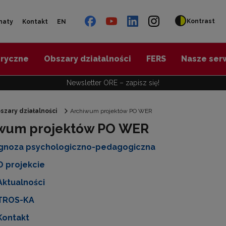
Kontrast
naty
Kontakt
EN
oryczne
Obszary działalności
FERS
Nasze ser
Newsletter ORE – zapisz się!
szary działalności
Archiwum projektów PO WER
wum projektów PO WER
"Diagnoza psychologiczno-pedagogiczna"
gnoza psychologiczno-pedagogiczna
"Doradztwo zawodowe – przygotowanie trenerów"
O projekcie
Aktualności
"Efektywne doradztwo edukacyjno-zawodowe"
TROS-KA
Kontakt
 "Opracowanie modelu SCWEW"