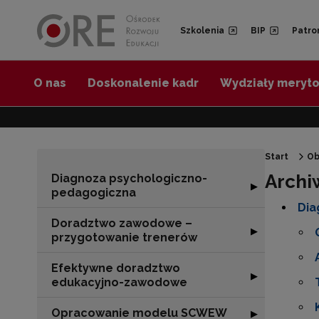
Przejdź do Nawigacji
Przejdź do stopki
Przejdź do treści artykułu
Szkolenia
BIP
Patro
O nas
Doskonalenie kadr
Wydziały meryt
Start
Ob
Archi
Diagnoza psychologiczno-
Rozwiń sekcję 
▶
pedagogiczna
Dia
Doradztwo zawodowe –
Rozwiń sekcję 
▶
przygotowanie trenerów
Efektywne doradztwo
Rozwiń sekcję 
▶
edukacyjno-zawodowe
Opracowanie modelu SCWEW
Rozwiń sekcję
▶