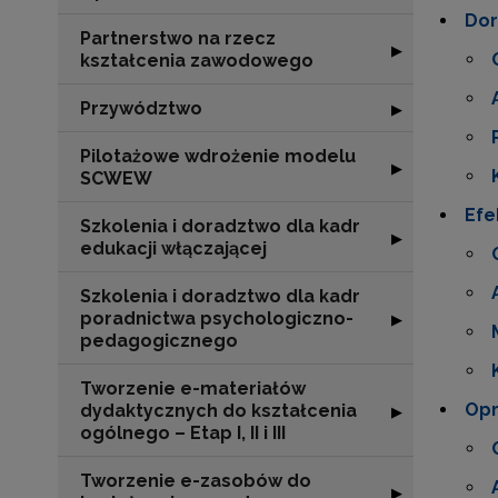
Dor
Partnerstwo na rzecz
Rozwiń sekcję "
▶
kształcenia zawodowego
Przywództwo
Rozwiń sekcję 
▶
Pilotażowe wdrożenie modelu
Rozwiń sekcję 
▶
SCWEW
Efe
Szkolenia i doradztwo dla kadr
Rozwiń sekcję "S
▶
edukacji włączającej
Szkolenia i doradztwo dla kadr
poradnictwa psychologiczno-
Rozwiń sekcję "
▶
pedagogicznego
Tworzenie e-materiałów
Op
dydaktycznych do kształcenia
Rozwiń sekcję "T
▶
ogólnego – Etap I, II i III
Tworzenie e-zasobów do
Rozwiń sekcję 
▶