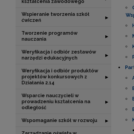
kształcenia zawodowego
Wspieranie tworzenia szkół
Wsp
Rozwiń sekcję "
▶
ćwiczeń
Tworzenie programów
Rozwiń sekcję 
▶
nauczania
Weryfikacja i odbiór zestawów
Rozwiń sekcję "
▶
narzędzi edukacyjnych
Par
Weryfikacja i odbiór produktów
projektów konkursowych z
Rozwiń sekcję "
▶
Działania 2.14
Wsparcie nauczycieli w
prowadzeniu kształcenia na
Rozwiń sekcję "
▶
odległość
Wspomaganie szkół w rozwoju
Rozwiń sekcję 
▶
Zarządzanie oświatą w