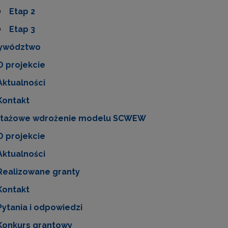
Zarządzanie oświatą w samorządach – Etap II"
Etap 2
Etap 3
ywództwo
O projekcie
Aktualności
Kontakt
otażowe wdrożenie modelu SCWEW
O projekcie
Aktualności
Realizowane granty
Kontakt
Pytania i odpowiedzi
Konkurs grantowy