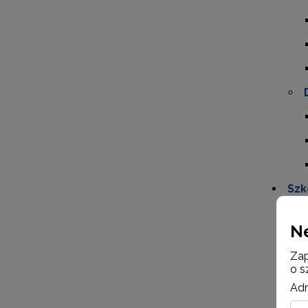
Szk
N
Zap
o s
Adr