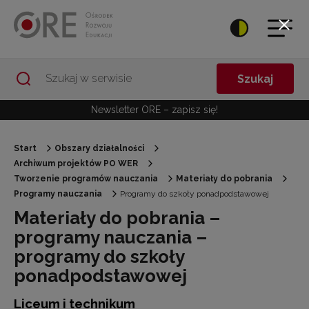
Przejdź do Nawigacji
Przejdź do stopki
Przejdź do treści artykułu
Szukaj
Newsletter ORE – zapisz się!
Start
Obszary działalności
Archiwum projektów PO WER
Tworzenie programów nauczania
Materiały do pobrania
Programy nauczania
Programy do szkoły ponadpodstawowej
Materiały do pobrania –
programy nauczania –
programy do szkoły
ponadpodstawowej
Liceum i technikum