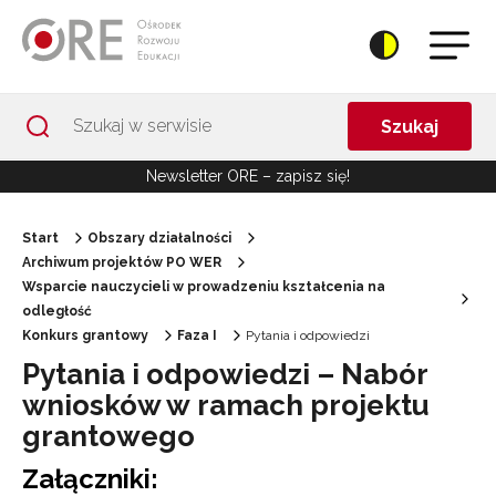
Przejdź do Nawigacji
Przejdź do stopki
Przejdź do treści artykułu
Szukaj
Newsletter ORE – zapisz się!
Start
Obszary działalności
Archiwum projektów PO WER
Wsparcie nauczycieli w prowadzeniu kształcenia na
odległość
Konkurs grantowy
Faza I
Pytania i odpowiedzi
Pytania i odpowiedzi – Nabór
wniosków w ramach projektu
grantowego
Załączniki: