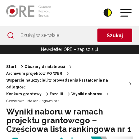
Przejdź do Nawigacji
Przejdź do stopki
Przejdź do treści artykułu
Szukaj
Newsletter ORE – zapisz się!
Start
Obszary działalności
Archiwum projektów PO WER
Wsparcie nauczycieli w prowadzeniu kształcenia na
odległość
Konkurs grantowy
Faza III
Wyniki naborów
Częściowa lista rankingowa nr 1
Wyniki naboru w ramach
projektu grantowego –
Częściowa lista rankingowa nr 1