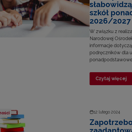
słabowidzą
szkół pona
2026/2027
Test Uzdolnień Wielorakich"
W związku z realiz
Narodowej Ośrodek
informacje dotycz
 "WDPP Archiwum"
podręczników dla 
ponadpodstawowej 
 "WSPE Archiwum"
Czytaj więcej
12 lutego 2024
ności
Zapotrzebo
zaadaptow