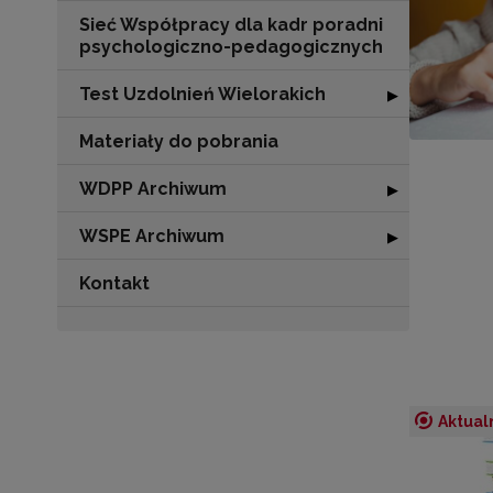
Sieć Współpracy dla kadr poradni
psychologiczno-pedagogicznych
Test Uzdolnień Wielorakich
Rozwiń sekcję "
▶
Materiały do pobrania
WDPP Archiwum
Rozwiń sekcję
▶
WSPE Archiwum
Rozwiń sekcję
▶
Kontakt
Aktual