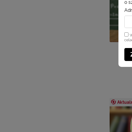
o s
Adr
W
cel
Aktual