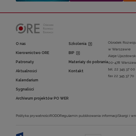
Ośrodek Rozwoju
O nas
Szkolenia
w Warszawie
Kierownictwo ORE
BIP
Aleje Ujazdowsk
Patronaty
Materiały do pobrania
00-478 Warsza
tel. 22 345 37 00
Aktualności
Kontakt
fax 22 345 37 70
Kalendarium
Sygnaliści
Archiwum projektów PO WER
Polityka prywatności
RODO
Regulamin publikowania informacji
Skargi i wn