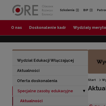
Przejdź do Nawigacji
Przejdź do stopki
Przejdź do treści artykułu
Szkolenia
BIP
Patro
O nas
Doskonalenie kadr
Wydziały meryt
Wydział Edukacji Włączającej
Aktualności
Start
Wy
Oferta doskonalenia
Aktua
Specjalne zasoby edukacyjne
Zwiń sekcję "Sp
▶
Aktualności