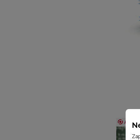
Aktual
N
Zap