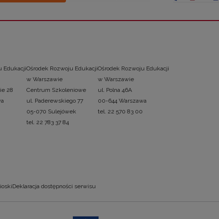
 Edukacji
Ośrodek Rozwoju Edukacji
Ośrodek Rozwoju Edukacji
w Warszawie
w Warszawie
ie 28
Centrum Szkoleniowe
ul. Polna 46A
wa
ul. Paderewskiego 77
00-644 Warszawa
05-070 Sulejówek
tel. 22 570 83 00
tel. 22 783 37 84
ioski
Deklaracja dostępności serwisu