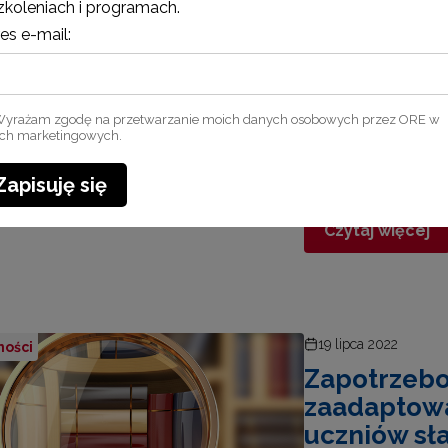
zaadaptow
zkoleniach i programach.
uczniów sł
es e-mail:
na rok szk
Ośrodek Rozwoju Ed
zleconego przez Mi
yrażam zgodę na przetwarzanie moich danych osobowych przez ORE w
ach marketingowych.
na zaadaptowane p
ponadpodstawowej 
Zapisuję się
Czytaj więcej
19 lipca 2022
ności
Zapotrzebo
zaadaptow
uczniów sł