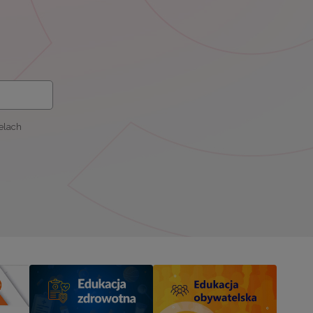
elach