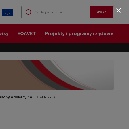
Szukaj
wisy
EQAVET
Projekty i programy rządowe
asoby edukacyjne
Aktualności