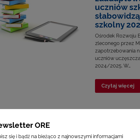
uczniów s
słabowidzą
szkolny 20
Ośrodek Rozwoju Ed
zleconego przez Mi
zapotrzebowania 
uczniów uczęszcza
2024/2025. W…
Czytaj więcej
15 lutego 2023
ności
ewsletter ORE
Zapotrzebo
isz się i bądź na bieżąco z najnowszymi informacjami