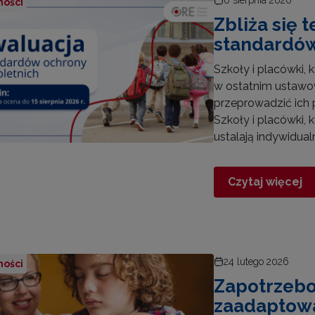
ności
Zbliża się 
standardów
Szkoły i placówki,
w ostatnim ustawowy
przeprowadzić ich p
Szkoły i placówki, 
ustalają indywidualn
Czytaj więcej
24 lutego 2026
ności
Zapotrzebo
zaadaptow