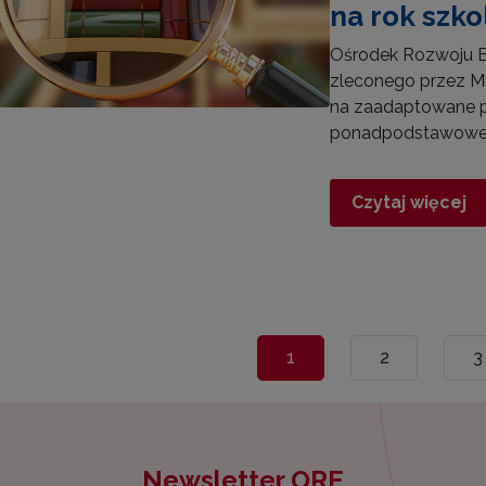
na rok szk
Ośrodek Rozwoju Ed
zleconego przez Mi
na zaadaptowane p
ponadpodstawowej 
Czytaj więcej
1
2
3
Newsletter ORE