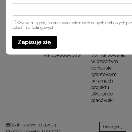
w ramach
projektu
„Wsparcie
placówek..”
Wyrażam zgodę na przetwarzanie moich danych osobowych pr
celach marketingowych.
13.01.2023 r.;
Spotkanie
Instytucje
Zapisuję się
godz. 11.00
informacyjno-
zainteresowane
konsultacyjne dla
otrzymaniem
Wnioskodawców
dofinansowania
w otwartym
konkursie
grantowym
w ramach
projektu
„Wsparcie
placówek..”
Opublikowano: 1.03.2023
Udostępnij
Zmodyfikowano: 11.05.2023