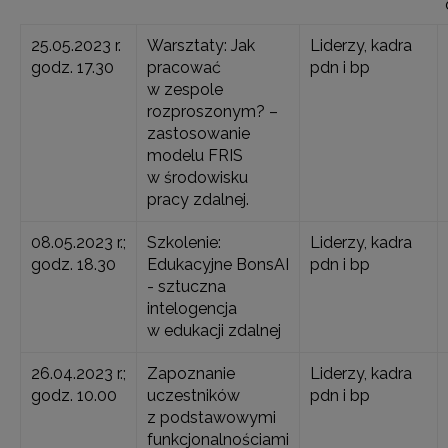
25.05.2023 r.
Warsztaty: Jak
Liderzy, kadra
godz. 17.30
pracować
pdn i bp
w zespole
rozproszonym? –
zastosowanie
modelu FRIS
w środowisku
pracy zdalnej.
08.05.2023 r.;
Szkolenie:
Liderzy, kadra
godz. 18.30
Edukacyjne BonsAI
pdn i bp
- sztuczna
intelogencja
w edukacji zdalnej
26.04.2023 r.;
Zapoznanie
Liderzy, kadra
godz. 10.00
uczestników
pdn i bp
z podstawowymi
funkcjonalnościami