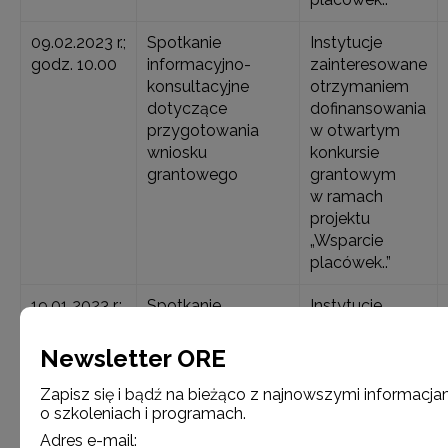
09.02.2023 r.;
Spotkanie
Instytucje
godz. 10.00
informacyjno-
zainteresowane
konsultacyjne
otrzymaniem
dotyczące
dofinansowania
przygotowania
w otwartym
wniosku
konkursie
grantowego
grantowym
w ramach
projektu
„Wsparcie
placówek..”
19.01 2023 r.;
Spotkanie
Instytucje
godz. 10.00
informacyjno-
zainteresowane
konsultacyjne dla
otrzymaniem
Newsletter ORE
Wnioskodawców
dofinansowania
w otwartym
Zapisz się i bądź na bieżąco z najnowszymi informacja
o szkoleniach i programach.
konkursie
grantowym
Adres e-mail: