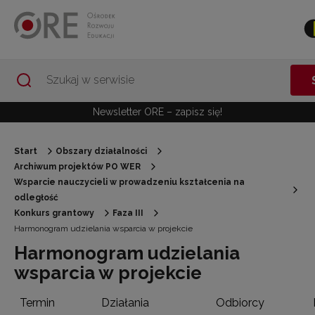
Przejdź do Nawigacji
Przejdź do stopki
Przejdź do treści artykułu
Newsletter ORE – zapisz się!
Start
Obszary działalności
Archiwum projektów PO WER
Wsparcie nauczycieli w prowadzeniu kształcenia na
odległość
Konkurs grantowy
Faza III
Harmonogram udzielania wsparcia w projekcie
Harmonogram udzielania
wsparcia w projekcie
Termin
Działania
Odbiorcy