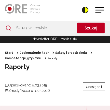
Przejdź do Nawigacji
Przejdź do stopki
Przejdź do treści artykułu
Szukaj
Newsletter ORE – zapisz się!
Start
Doskonalenie kadr
Szkoły i przedszkola
Kompetencje językowe
Raporty
Raporty
Opublikowano: 8.03.2015
Udostępnij
Zmodyfikowano: 4.05.2026