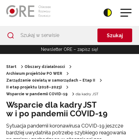
Przejdź do Nawigacji
Przejdź do stopki
Przejdź do treści artykułu
Szukaj
Newsletter ORE – zapisz się!
Start
Obszary działalności
Archiwum projektów PO WER
Zarządzanie oświatą w samorządach – Etap II
II etap projektu (2018–2023)
Wsparcie w pandemii COVID-19
dla kadry JST
Wsparcie dla kadry JST
w i po pandemii COVID-19
Sytuacja pandemii koronawirusa COVID-19 jeszcze
bardziej uwydatniła potrzebę szybkiego reagowania