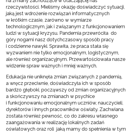
na zmiany zachodzące w otaczającej nas
rzeczywistości. Mieliśmy okazję doświadczyć sytuacji,
jaką jest wdrożenie rozwiązań informatycznych
w krótkim czasie, zarówno w wymiarze
technologicznym, jak i związanym z funkcjonowaniem
ludzi w sytuacji kryzysu. Pandemia przewróciła do
góry nogami nasz dotychczasowy sposób pracy
i codzienne nawyki. Sprawiła, że praca stała się
wyzwaniem nie tylko emocjonalnym, logistycznym,
ale również organizacyjnym. Przewartościowała nasze
widzenie spraw ważnych i mniej ważnych.
Edukacja nie uniknęła zmian związanych z pandemią,
a wręcz przeciwnie, doświadczyła ich w sposób
bardzo głęboki, począwszy od zmian organizacyjnych
a skończywszy na zmianach w psychice
i funkcjonowaniu emocjonalnym uczniów, nauczycieli,
dyrektorów i innych pracowników oświaty. Zachwiana
została również pewność, co do zakresu własnego
zaangażowania w realizację lokalnych zadań
oświatowych oraz roli jaką mamy do spełnienia w tym