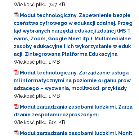
Wielkość pliku:
747 KB
Moduł technologiczny. Zapewnienie bezpie
czeństwa cyfrowego w edukacji zdalnej. Przeg
Newsletter ORE
ląd wybranych narzędzi edukacji zdalnej (MS T
Zapisz się i bądź na bieżąco z najnowszymi
eams, Zoom, Google Meet itp.). Multimedialne
informacjami
zasoby edukacyjne i ich wykorzystanie w eduk
o szkoleniach i programach.
acji. Zintegrowana Platforma Edukacyjna
Adres e-mail:
Wielkość pliku:
1 MB
Moduł technologiczny. Zarządzanie usługa
mi informatycznymi na poziomie organu prow
Wyrażam zgodę na przetwarzanie moich danych
osobowych przez ORE w celach marketingowych.
adzącego – wyzwania, możliwości, przykłady
Wielkość pliku:
1 MB
Zapisuję się
Moduł zarządzania zasobami ludzkimi. Zarzą
dzanie zespołami rozproszonymi
Wielkość pliku:
801 KB
Moduł zarządzania zasobami ludzkimi. Monit