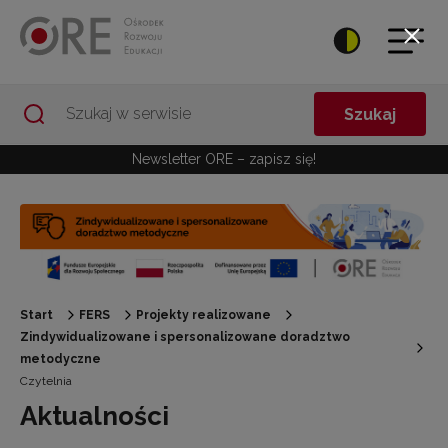
Przejdź do Nawigacji
Przejdź do stopki
Przejdź do treści artykułu
Szukaj
Newsletter ORE – zapisz się!
Start
FERS
Projekty realizowane
Zindywidualizowane i spersonalizowane doradztwo
metodyczne
Czytelnia
Aktualności