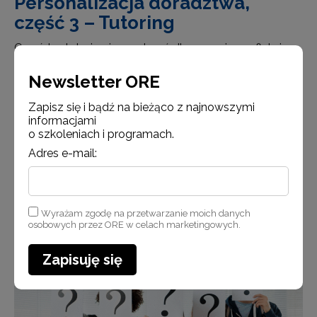
Personalizacja doradztwa,
część 3 – Tutoring
Czwórka, tutoring i przestrzeń dla rozwoju – refleksja
dla doradców metodycznych Intuicyjnie schodzę
Newsletter ORE
im z drogi, bo mam wrażenie, że za chwilę wpadnie
na mnie z impetem cała czwórka koni. Rozwiane
Zapisz się i bądź na bieżąco z najnowszymi
grzywy, napięte mięśnie, pełny galop. Patrzę na jeden
informacjami
z najsłynniejszych obrazów Józefa Chełm…
o szkoleniach i programach.
Adres e-mail:
Czytaj więcej
Wyrażam zgodę na przetwarzanie moich danych
osobowych przez ORE w celach marketingowych.
Zapisuję się
Aktualności