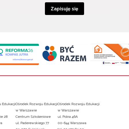
Zapisuję się
 Edukacji
Ośrodek Rozwoju Edukacji
Ośrodek Rozwoju Edukacji
w Warszawie
w Warszawie
ie 28
Centrum Szkoleniowe
ul. Polna 46A
wa
ul. Paderewskiego 77
00-644 Warszawa