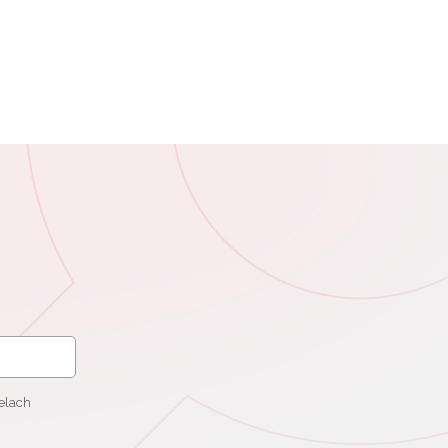
elach