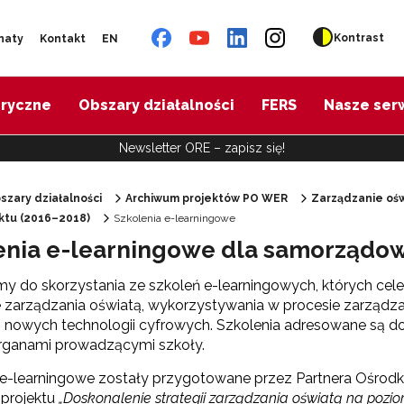
Kontrast
naty
Kontakt
EN
oryczne
Obszary działalności
FERS
Nasze ser
Newsletter ORE – zapisz się!
szary działalności
Archiwum projektów PO WER
Zarządzanie ośw
ektu (2016–2018)
Szkolenia e-learningowe
"Diagnoza psychologiczno-pedagogiczna"
enia e-learningowe dla samorząd
y do skorzystania ze szkoleń e-learningowych, których celem
"Doradztwo zawodowe – przygotowanie trenerów"
e zarządzania oświatą, wykorzystywania w procesie zarządzan
i nowych technologii cyfrowych. Szkolenia adresowane są do 
organami prowadzącymi szkoły.
"Efektywne doradztwo edukacyjno-zawodowe"
 e-learningowe zostały przygotowane przez Partnera Ośrodka
 "Opracowanie modelu SCWEW"
projektu
„Doskonalenie strategii zarządzania oświatą na poziom