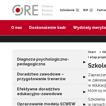
Przejdź do Nawigacji
Przejdź do stopki
Przejdź do treści artykułu
Szkolenia
BIP
Patro
O nas
Doskonalenie kadr
Wydziały meryt
Start
Ob
I etap proj
Diagnoza psychologiczno-
Rozwiń sekcję 
▶
pedagogiczna
Szkol
Doradztwo zawodowe –
Zapraszam
Rozwiń sekcję 
▶
przygotowanie trenerów
w zakresi
w edukacj
Efektywne doradztwo
które są 
Rozwiń sekcję 
▶
edukacyjno-zawodowe
Szkolenia
Opracowanie modelu SCWEW
Rozwiń sekcję
▶
w ramach 