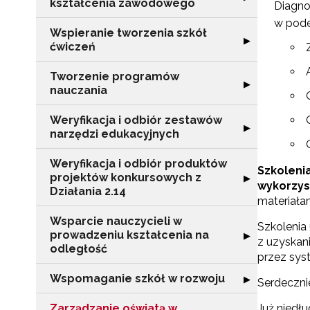
kształcenia zawodowego
Diagno
w pode
Wspieranie tworzenia szkół
Rozwiń sekcję "
▶
ćwiczeń
Tworzenie programów
Rozwiń sekcję 
▶
nauczania
Weryfikacja i odbiór zestawów
Rozwiń sekcję "
▶
narzędzi edukacyjnych
Weryfikacja i odbiór produktów
Szkoleni
projektów konkursowych z
Rozwiń sekcję "
▶
wykorzys
Działania 2.14
materiała
Wsparcie nauczycieli w
Szkolenia
prowadzeniu kształcenia na
Rozwiń sekcję "
▶
z uzyskan
odległość
przez sys
Wspomaganie szkół w rozwoju
Rozwiń sekcję 
▶
Serdeczni
Zarządzanie oświatą w
Już niedł