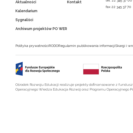
tel. 22 345 37 00
Aktualności
Kontakt
fax 22 345 37 70
Kalendarium
Sygnaliści
Archiwum projektów PO WER
Polityka prywatności
RODO
Regulamin publikowania informacji
Skargi i wn
Ośrodek Rozwoju Edukacji realizuje projekty dofinansowane z fundus
Operacyjnego Wiedza Edukacja Rozwój oraz Programu Operacyjnego P