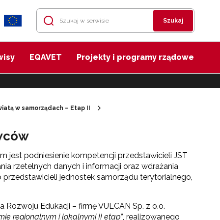
Szukaj
wisy
EQAVET
Projekty i programy rządowe
iatą w samorządach – Etap II
owców
 jest podniesienie kompetencji przedstawicieli JST
ia rzetelnych danych i informacji oraz wdrażania
przedstawicieli jednostek samorządu terytorialnego,
 Rozwoju Edukacji – firmę VULCAN Sp. z o.o.
ie regionalnym i lokalnymi II etap”
, realizowanego