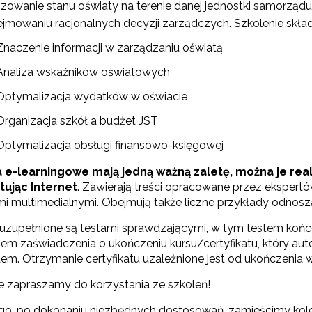
zowanie stanu oświaty na terenie danej jednostki samorządu
jmowaniu racjonalnych decyzji zarządczych. Szkolenie skład
Wspieranie tworzenia szkół ćwiczeń"
Znaczenie informacji w zarządzaniu oświatą
Analiza wskaźników oświatowych
"Tworzenie programów nauczania"
Optymalizacja wydatków w oświacie
Organizacja szkół a budżet JST
Weryfikacja i odbiór zestawów narzędzi edukacyjnych"
Optymalizacja obsługi finansowo-księgowej
a e-learningowe mają jedną ważną zaletę, można je rea
Weryfikacja i odbiór produktów projektów konkursowych z Działania 2.14"
tując Internet
. Zawierają treści opracowane przez ekspertó
mi multimedialnymi. Obejmują także liczne przykłady odnoszą
 uzupełnione są testami sprawdzającymi, w tym testem końc
Wsparcie nauczycieli w prowadzeniu kształcenia na odległość"
iem zaświadczenia o ukończeniu kursu/certyfikatu, który au
tem. Otrzymanie certyfikatu uzależnione jest od ukończenia
"Wspomaganie szkół w rozwoju"
e zapraszamy do korzystania ze szkoleń!
ugo, po dokonaniu niezbędnych dostosowań, zamieścimy kole