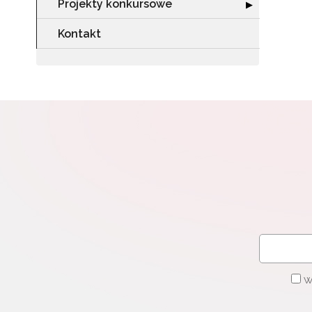
Projekty konkursowe
Rozwiń sekcję "
▶
Kontakt
W