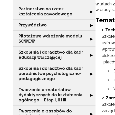
w latach 
Partnerstwo na rzecz
w pracy s
Rozwiń sekcję "
▶
kształcenia zawodowego
Tematy
Przywództwo
Rozwiń sekcję 
▶
Tech
Pilotażowe wdrożenie modelu
Szkole
Rozwiń sekcję 
▶
SCWEW
cyfrow
wprowa
Szkolenia i doradztwo dla kadr
Rozwiń sekcję "S
▶
elektr
edukacji włączającej
i plac
Szkolenia i doradztwo dla kadr
poradnictwa psychologiczno-
Rozwiń sekcję "
▶
pedagogicznego
Tworzenie e-materiałów
dydaktycznych do kształcenia
Rozwiń sekcję "T
▶
Zarz
ogólnego – Etap I, II i III
Szkole
zarząd
Tworzenie e-zasobów do
Rozwiń sekcję 
▶