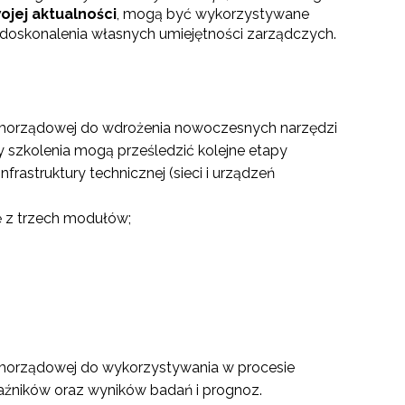
ojej aktualności
, mogą być wykorzystywane
oskonalenia własnych umiejętności zarządczych.
samorządowej do wdrożenia nowoczesnych narzędzi
y szkolenia mogą prześledzić kolejne etapy
rastruktury technicznej (sieci i urządzeń
ę z trzech modułów;
go"
III"
amorządowej do wykorzystywania w procesie
kaźników oraz wyników badań i prognoz.