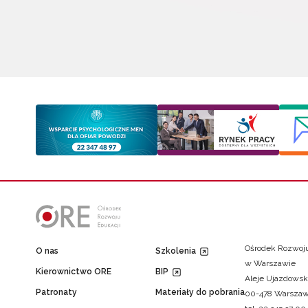
Ośrodek Rozwoju
O nas
Szkolenia
w Warszawie
Kierownictwo ORE
BIP
Aleje Ujazdowsk
Patronaty
Materiały do pobrania
00-478 Warsza