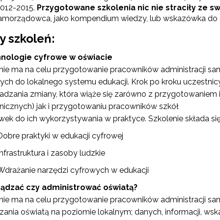
2012-2015.
Przygotowane szkolenia nic nie straciły ze sw
amorządowca, jako kompendium wiedzy, lub wskazówka do d
Partnerstwo na rzecz kształcenia zawodowego"
 szkoleń:
"Przywództwo"
nologie cyfrowe w oświacie
nie ma na celu przygotowanie pracowników administracji 
"Pilotażowe wdrożenie modelu SCWEW"
ych do lokalnego systemu edukacji. Krok po kroku uczestnic
dzania zmiany, która wiąże się zarówno z przygotowaniem inf
zkolenia i doradztwo dla kadr edukacji włączającej"
onicznych) jak i przygotowaniu pracowników szkół
ówek do ich wykorzystywania w praktyce. Szkolenie składa si
Dobre praktyki w edukacji cyfrowej
Szkolenia i doradztwo dla kadr poradnictwa psychologiczno-pedagogiczne
Infrastruktura i zasoby ludzkie
Wdrażanie narzędzi cyfrowych w edukacji
worzenie e-materiałów dydaktycznych do kształcenia ogólnego – Etap I, II i 
ądzać czy administrować oświatą?
nie ma na celu przygotowanie pracowników administracji s
zania oświatą na poziomie lokalnym; danych, informacji, ws
"Tworzenie e-zasobów do kształcenia zawodowego"