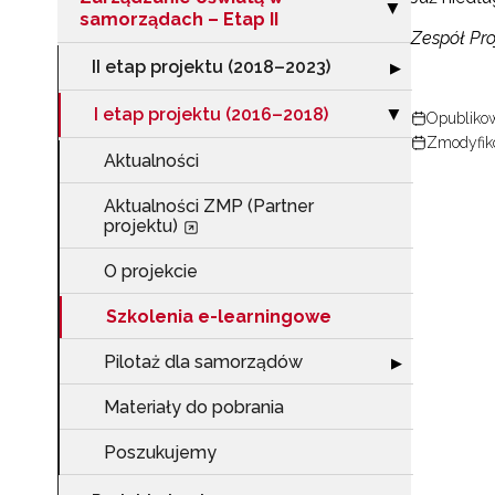
Zwiń sekcję "Za
▶
samorządach – Etap II
Zespół Pro
II etap projektu (2018–2023)
Rozwiń sekcję "I
▶
I etap projektu (2016–2018)
Zwiń sekcję "I 
▶
Opublikow
Zmodyfiko
Aktualności
Aktualności ZMP (Partner
projektu)
O projekcie
Szkolenia e-learningowe
Pilotaż dla samorządów
Rozwiń sekcję "
▶
Materiały do pobrania
Poszukujemy