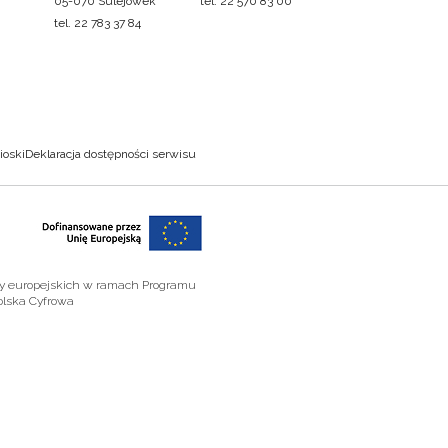
05-070 Sulejówek
tel. 22 570 83 00
tel. 22 783 37 84
ioski
Deklaracja dostępności serwisu
zy europejskich w ramach Programu
olska Cyfrowa