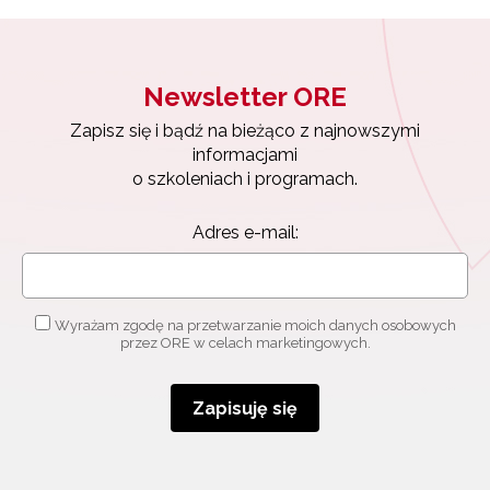
Newsletter ORE
Zapisz się i bądź na bieżąco z najnowszymi
informacjami
o szkoleniach i programach.
Adres e-mail:
Newsletter ORE
Wyrażam zgodę na przetwarzanie moich danych osobowych
Zapisz się i bądź na bieżąco z najnowszymi
przez ORE w celach marketingowych.
informacjami
o szkoleniach i programach.
Adres e-mail:
Zapisuję się