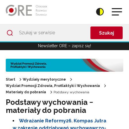
Przejdź do Nawigacji
Przejdź do stopki
Przejdź do treści artykułu
Szukaj
Newsletter ORE – zapisz się!
Start
Wydziały merytoryczne
Wydział Promocji Zdrowia, Profilaktyki i Wychowania
Materiały do pobrania
Podstawy wychowania
Podstawy wychowania −
materiały do pobrania
Wdrażanie Reformy26. Kompas Jutra
w zakresie oddziaływań wychowawczo-