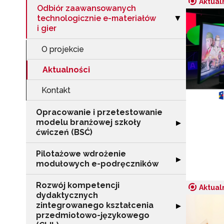
Aktual
Odbiór zaawansowanych
technologicznie e-materiałów
Zwiń sekcję "Od
▶
i gier
O projekcie
Aktualności
Kontakt
Opracowanie i przetestowanie
modelu branżowej szkoły
Rozwiń sekcję "
▶
ćwiczeń (BSĆ)
Pilotażowe wdrożenie
Rozwiń sekcję 
▶
modułowych e-podręczników
Rozwój kompetencji
Aktual
dydaktycznych
zintegrowanego kształcenia
Rozwiń sekcję 
▶
przedmiotowo-językowego