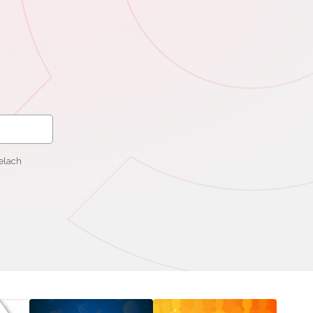
elach