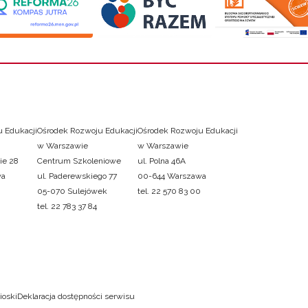
 Edukacji
Ośrodek Rozwoju Edukacji
Ośrodek Rozwoju Edukacji
w Warszawie
w Warszawie
ie 28
Centrum Szkoleniowe
ul. Polna 46A
wa
ul. Paderewskiego 77
00-644 Warszawa
05-070 Sulejówek
tel. 22 570 83 00
tel. 22 783 37 84
ioski
Deklaracja dostępności serwisu