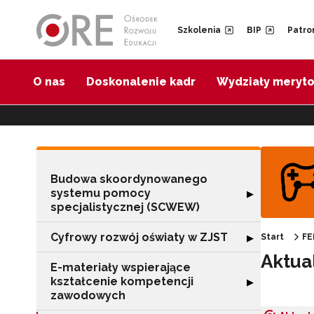
Przejdź do Nawigacji
Przejdź do stopki
Przejdź do treści artykułu
Szkolenia
BIP
Patro
O nas
Doskonalenie kadr
Wydziały meryt
Budowa skoordynowanego
systemu pomocy
Rozwiń sekcję 
▶
specjalistycznej (SCWEW)
Cyfrowy rozwój oświaty w ZJST
Rozwiń sekcję "
▶
Start
FE
Aktua
E-materiały wspierające
kształcenie kompetencji
Rozwiń sekcję "
▶
zawodowych