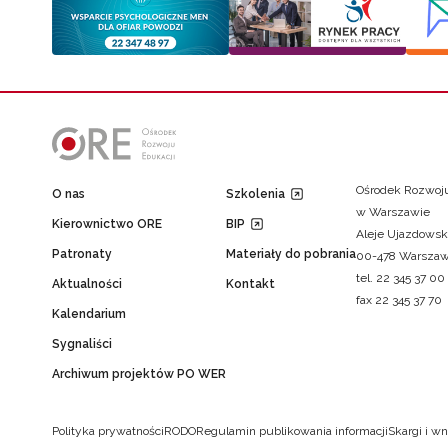
Ośrodek Rozwoju
O nas
Szkolenia
w Warszawie
Kierownictwo ORE
BIP
Aleje Ujazdowsk
Patronaty
Materiały do pobrania
00-478 Warsza
tel. 22 345 37 00
Aktualności
Kontakt
fax 22 345 37 70
Kalendarium
Sygnaliści
Archiwum projektów PO WER
Polityka prywatności
RODO
Regulamin publikowania informacji
Skargi i wn