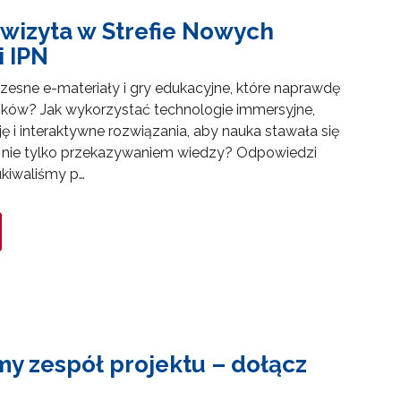
 wizyta w Strefie Nowych
i IPN
esne e-materiały i gry edukacyjne, które naprawdę
ków? Jak wykorzystać technologie immersyjne,
ję i interaktywne rozwiązania, aby nauka stawała się
 nie tylko przekazywaniem wiedzy? Odpowiedzi
ukiwaliśmy p…
y zespół projektu – dołącz
towo-językowego (CLIL)"