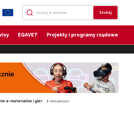
Szukaj
wisy
EQAVET
Projekty i programy rządowe
e e-materiałów i gier
Aktualności