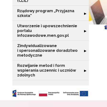
(CLIL)
Rządowy program „Przyjazna
Rozwiń sekcję "
▶
szkoła”
Utworzenie i upowszechnienie
portalu
Rozwiń sekcję "
▶
infozawodowe.men.gov.pl
Zindywidualizowane
N
i spersonalizowane doradztwo
Rozwiń sekcję 
▶
metodyczne
Zap
o s
Rozwijanie metod i form
Adr
wspierania uczennic i uczniów
Rozwiń sekcję "
▶
zdolnych
W
cel