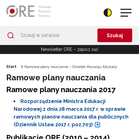
Przejdź do Nawigacji
Przejdź do stopki
Przejdź do treści artykułu
Szukaj
Newsletter ORE – zapisz się!
Start
Ramowe plany nauczania – Ośrodek Rozwoju Edukacji
Ramowe plany nauczania
Ramowe plany nauczania 2017
Rozporządzenie Ministra Edukacji
Narodowej z dnia 28 marca 2017 r. w sprawie
ramowych planów nauczania dla publicznych
(Dziennik Ustaw 2017 r. poz.703)
Publikacje ORE (2010 – 2014)