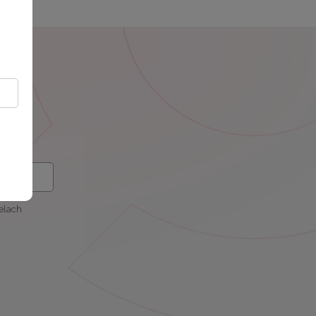
elach