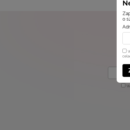
N
Zap
o s
Adr
W
cel
W