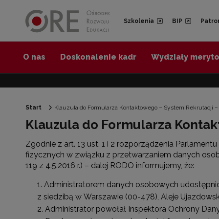
Przejdź do Nawigacji
Przejdź do stopki
Przejdź do treści artykułu
Szkolenia
BIP
Patro
O nas
Doskonalenie kadr
Wydziały meryt
Start
Klauzula do Formularza Kontaktowego – System Rekrutacji –
Klauzula do Formularza Kontak
Zgodnie z art. 13 ust. 1 i 2 rozporządzenia Parlamen
fizycznych w związku z przetwarzaniem danych oso
119 z 4.5.2016 r.) – dalej RODO informujemy, że:
Administratorem danych osobowych udostępnion
z siedzibą w Warszawie (00-478), Aleje Ujazdowskie
Administrator powołał Inspektora Ochrony Dany