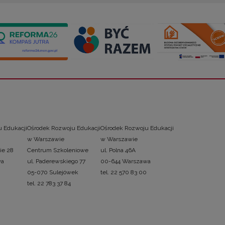
 Edukacji
Ośrodek Rozwoju Edukacji
Ośrodek Rozwoju Edukacji
w Warszawie
w Warszawie
ie 28
Centrum Szkoleniowe
ul. Polna 46A
wa
ul. Paderewskiego 77
00-644 Warszawa
05-070 Sulejówek
tel. 22 570 83 00
tel. 22 783 37 84