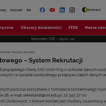
Kontrast
naty
Kontakt
EN
oryczne
Obszary działalności
FERS
Nasze ser
Newsletter ORE – zapisz się!
 Ośrodek Rozwoju Edukacji
towego – System Rekrutacji
tu Europejskiego i Rady (UE) 2016/679 o ochronie danych oso
bowych i w sprawie swobodnego przepływu takich danych or
ych podczas korzystania z formularza kontaktowego System
 28, e-mail: sekretariat@ore.edu.pl, 22 345 37 00;
ch Osobowych, z którym kontakt jest możliwy za pomocą adr