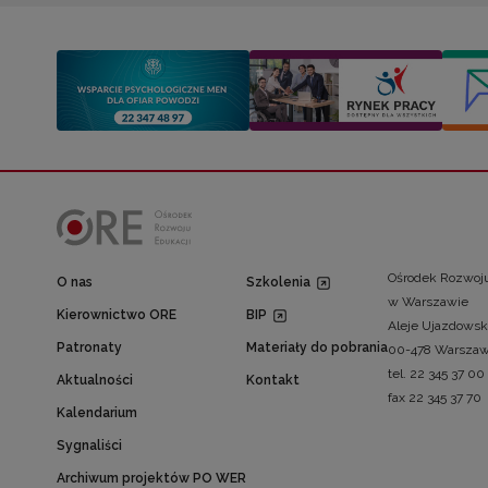
Ośrodek Rozwoju
O nas
Szkolenia
w Warszawie
Kierownictwo ORE
BIP
Aleje Ujazdowsk
Patronaty
Materiały do pobrania
00-478 Warsza
tel. 22 345 37 00
Aktualności
Kontakt
fax 22 345 37 70
Kalendarium
Sygnaliści
Archiwum projektów PO WER