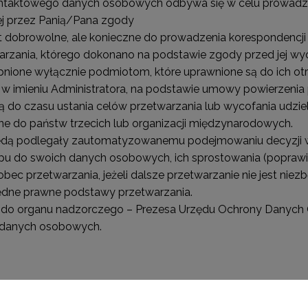
ontaktowego danych osobowych odbywa się w celu prowadzen
ej przez Panią/Pana zgody
 dobrowolne, ale konieczne do prowadzenia korespondencji
zania, którego dokonano na podstawie zgody przed jej wy
ione wyłącznie podmiotom, które uprawnione są do ich ot
w imieniu Administratora, na podstawie umowy powierzeni
o czasu ustania celów przetwarzania lub wycofania udziel
 do państw trzecich lub organizacji międzynarodowych.
dą podlegały zautomatyzowanemu podejmowaniu decyzji w 
 do swoich danych osobowych, ich sprostowania (poprawiani
bec przetwarzania, jeżeli dalsze przetwarzanie nie jest nie
zędne prawne podstawy przetwarzania.
gi do organu nadzorczego – Prezesa Urzędu Ochrony Danyc
 danych osobowych.