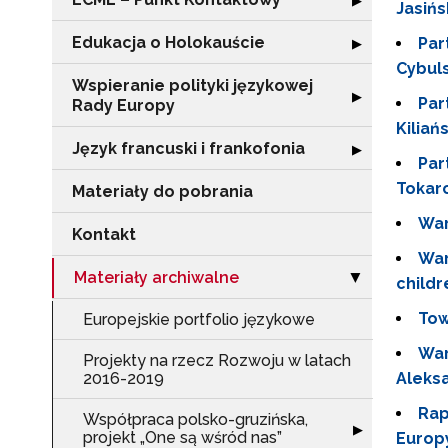
▶
Jasińs
Edukacja o Holokauście
Rozwiń sekcję "
Par
▶
Cybul
Wspieranie polityki językowej
Rozwiń sekcję "
▶
Par
Rady Europy
Kiliań
Język francuski i frankofonia
Rozwiń sekcję "J
▶
Par
Tokar
Materiały do pobrania
War
Kontakt
War
Materiały archiwalne
Zwiń sekcję "Ma
▶
childr
Tow
Europejskie portfolio językowe
War
Projekty na rzecz Rozwoju w latach
2016-2019
Aleks
Rap
Współpraca polsko-gruzińska,
Rozwiń sekcję "
▶
projekt „One są wśród nas”
Europ