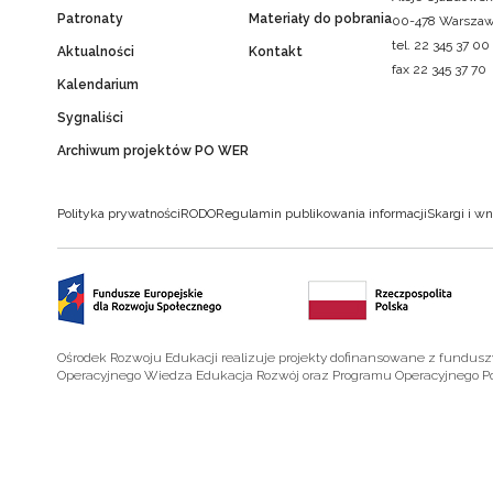
Patronaty
Materiały do pobrania
00-478 Warsza
tel. 22 345 37 00
Aktualności
Kontakt
fax 22 345 37 70
Kalendarium
Sygnaliści
Archiwum projektów PO WER
Polityka prywatności
RODO
Regulamin publikowania informacji
Skargi i wn
Ośrodek Rozwoju Edukacji realizuje projekty dofinansowane z fundus
Operacyjnego Wiedza Edukacja Rozwój oraz Programu Operacyjnego P