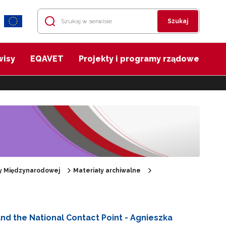
Szukaj
wisy
EQAVET
Projekty i programy rządowe
cy Międzynarodowej
Materiały archiwalne
and the National Contact Point - Agnieszka