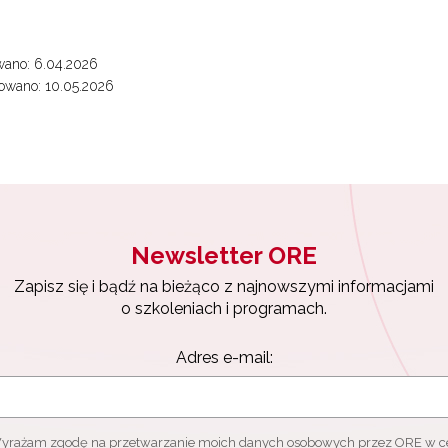
wano: 6.04.2026
ewsletter ORE
owano: 10.05.2026
isz się i bądź na bieżąco z najnowszymi informacjami
zkoleniach i programach.
es e-mail:
Newsletter ORE
yrażam zgodę na przetwarzanie moich danych osobowych przez ORE w
ach marketingowych.
Zapisz się i bądź na bieżąco z najnowszymi informacjami
o szkoleniach i programach.
Zapisuję się
Adres e-mail:
yrażam zgodę na przetwarzanie moich danych osobowych przez ORE w c