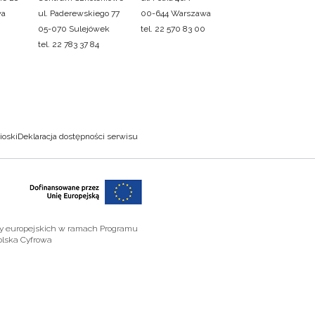
wa
ul. Paderewskiego 77
00-644 Warszawa
05-070 Sulejówek
tel. 22 570 83 00
tel. 22 783 37 84
ioski
Deklaracja dostępności serwisu
zy europejskich w ramach Programu
olska Cyfrowa