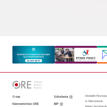
Ośrodek Rozwoju
O nas
Szkolenia
w Warszawie
Kierownictwo ORE
BIP
Aleje Ujazdowsk