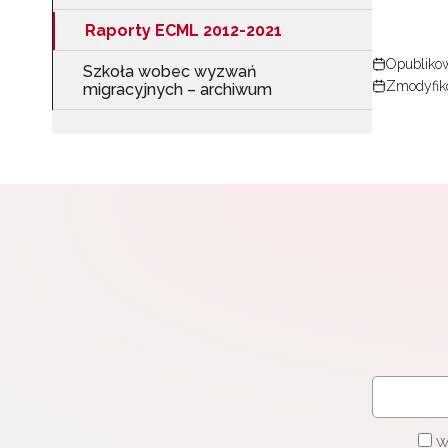
Raporty ECML 2012-2021
Opubliko
Szkoła wobec wyzwań
N
Zmodyfik
migracyjnych – archiwum
Zap
o s
Adr
W
cel
W