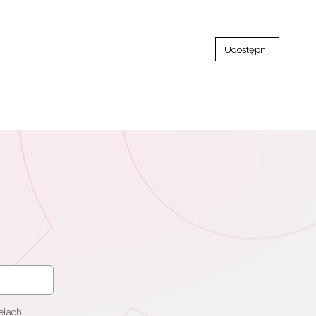
Udostępnij
elach