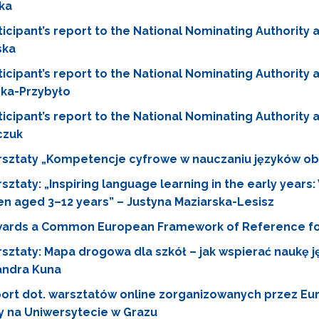
ka
Edukacja o Holokauście"
ticipant’s report to the National Nominating Authority 
ska
Wspieranie polityki językowej Rady Europy"
ticipant’s report to the National Nominating Authority 
ska-Przybyło
ęzyk francuski i frankofonia"
ticipant’s report to the National Nominating Authority 
czuk
sztaty „Kompetencje cyfrowe w nauczaniu języków obc
sztaty: „Inspiring language learning in the early years: 
teriały archiwalne"
en aged 3–12 years” – Justyna Maziarska-Lesisz
ards a Common European Framework of Reference for
sztaty: Mapa drogowa dla szkół – jak wspierać naukę j
andra Kuna
ort dot. warsztatów online zorganizowanych przez E
Współpraca polsko-gruzińska, projekt „One są wśród nas”"
y na Uniwersytecie w Grazu