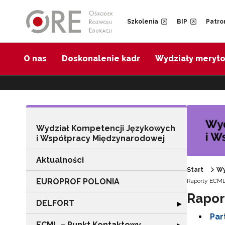
Przejdź do Nawigacji
Przejdź do stopki
Przejdź do treści artykułu
Szkolenia
BIP
Patro
O nas
Doskonalenie kadr
Wydziały meryt
Wydział Kompetencji Językowych
i Współpracy Międzynarodowej
Aktualności
Start
Wy
EUROPROF POLONIA
Raporty ECM
Rapor
DELFORT
Rozwiń sekcję
▶
Par
ECML – Punkt Kontaktowy
Rozwiń sekcję 