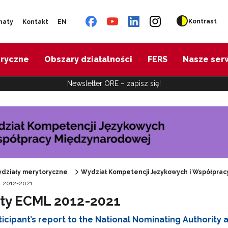
Kontrast
naty
Kontakt
EN
oryczne
Obszary działalności
FERS
Nasze ser
Newsletter ORE – zapisz się!
działy merytoryczne
Wydział Kompetencji Językowych i Współpra
L 2012-2021
ty ECML 2012-2021
 "DELFORT"
ticipant’s report to the National Nominating Authority 
"ECML – Punkt Kontaktowy"