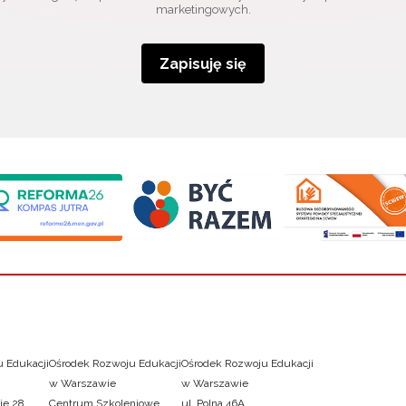
marketingowych.
Zapisuję się
 Edukacji
Ośrodek Rozwoju Edukacji
Ośrodek Rozwoju Edukacji
w Warszawie
w Warszawie
ie 28
Centrum Szkoleniowe
ul. Polna 46A