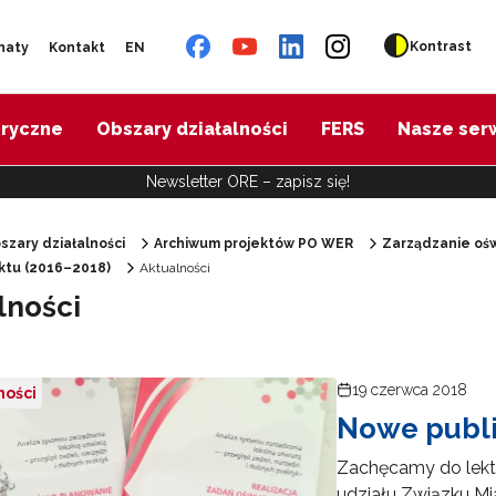
Kontrast
naty
Kontakt
EN
oryczne
Obszary działalności
FERS
Nasze ser
Newsletter ORE – zapisz się!
szary działalności
Archiwum projektów PO WER
Zarządzanie ośw
ektu (2016–2018)
Aktualności
"Diagnoza psychologiczno-pedagogiczna"
lności
"Doradztwo zawodowe – przygotowanie trenerów"
19 czerwca 2018
ności
Nowe publ
"Efektywne doradztwo edukacyjno-zawodowe"
Zachęcamy do lekt
 "Opracowanie modelu SCWEW"
udziału Związku Mi