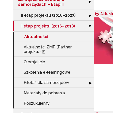
Zwiń sekcję "Za
▶
samorządach – Etap II
Aktual
II etap projektu (2018–2023)
Rozwiń sekcję "I
▶
I etap projektu (2016–2018)
Zwiń sekcję "I 
▶
Aktualności
Aktualności ZMP (Partner
projektu)
N
O projekcie
Zap
o s
Szkolenia e-learningowe
Adr
Pilotaż dla samorządów
Rozwiń sekcję "
▶
Materiały do pobrania
W
Poszukujemy
cel