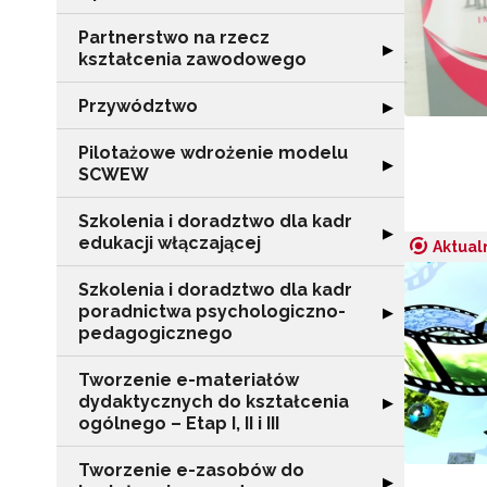
Partnerstwo na rzecz
Rozwiń sekcję "
▶
kształcenia zawodowego
Przywództwo
Rozwiń sekcję 
▶
Pilotażowe wdrożenie modelu
Rozwiń sekcję 
▶
SCWEW
Szkolenia i doradztwo dla kadr
Rozwiń sekcję "S
▶
edukacji włączającej
Aktual
Szkolenia i doradztwo dla kadr
poradnictwa psychologiczno-
Rozwiń sekcję "
▶
pedagogicznego
Tworzenie e-materiałów
dydaktycznych do kształcenia
Rozwiń sekcję "T
▶
ogólnego – Etap I, II i III
Tworzenie e-zasobów do
Rozwiń sekcję 
▶