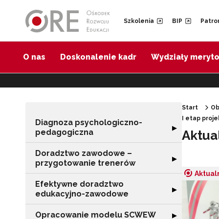
Przejdź do Nawigacji
Przejdź do stopki
Przejdź do treści artykułu
Szkolenia
BIP
Patro
O nas
Doskonalenie kadr
Wydziały meryt
Start
Ob
I etap proj
Diagnoza psychologiczno-
Rozwiń sekcję 
▶
pedagogiczna
Aktua
Doradztwo zawodowe –
Rozwiń sekcję 
▶
przygotowanie trenerów
Aktual
Efektywne doradztwo
Rozwiń sekcję 
▶
edukacyjno-zawodowe
Opracowanie modelu SCWEW
Rozwiń sekcję
▶