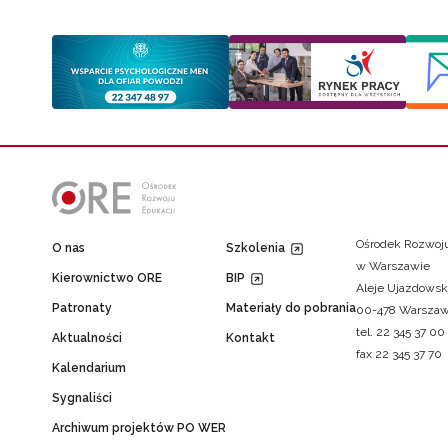
Ośrodek Rozwoju
O nas
Szkolenia
w Warszawie
Kierownictwo ORE
BIP
Aleje Ujazdowsk
Patronaty
Materiały do pobrania
00-478 Warsza
tel. 22 345 37 00
Aktualności
Kontakt
fax 22 345 37 70
Kalendarium
Sygnaliści
Archiwum projektów PO WER