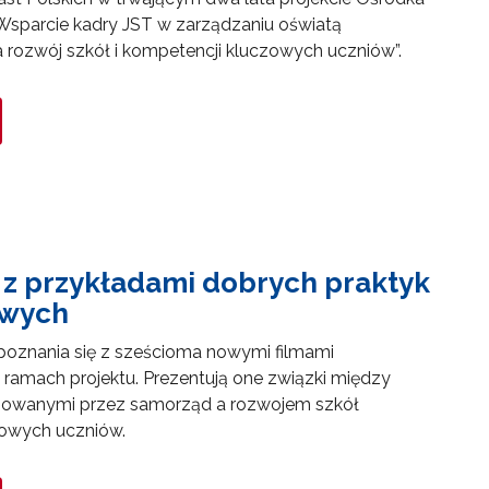
Wsparcie kadry JST w zarządzaniu oświatą
rozwój szkół i kompetencji kluczowych uczniów”.
 z przykładami dobrych praktyk
wych
go"
oznania się z sześcioma nowymi filmami
amach projektu. Prezentują one związki między
III"
mowanymi przez samorząd a rozwojem szkół
zowych uczniów.