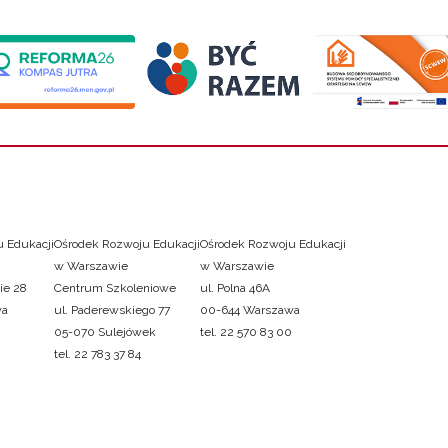
 Edukacji
Ośrodek Rozwoju Edukacji
Ośrodek Rozwoju Edukacji
w Warszawie
w Warszawie
ie 28
Centrum Szkoleniowe
ul. Polna 46A
wa
ul. Paderewskiego 77
00-644 Warszawa
05-070 Sulejówek
tel. 22 570 83 00
tel. 22 783 37 84