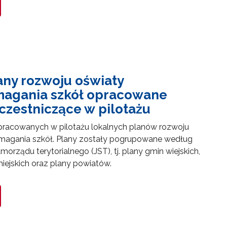
any rozwoju oświaty
agania szkół opracowane
czestniczące w pilotażu
pracowanych w pilotażu lokalnych planów rozwoju
magania szkół. Plany zostały pogrupowane według
orządu terytorialnego (JST), tj. plany gmin wiejskich,
miejskich oraz plany powiatów.