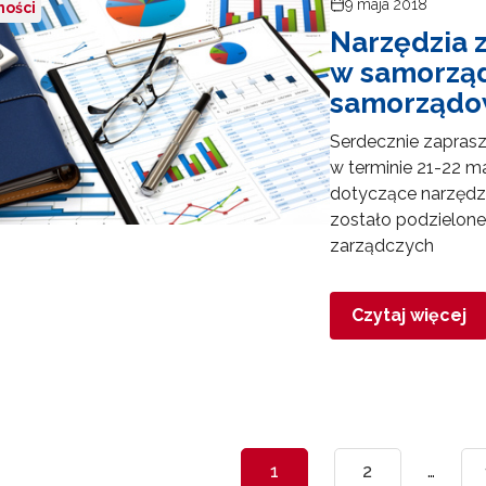
9 maja 2018
Projekty konkursowe"
ności
Zapisuję się
Narzędzia 
w samorząd
samorząd
Serdecznie zapras
w terminie 21-22 
dotyczące narzędzi
zostało podzielone
zarządczych
Czytaj więcej
1
2
…