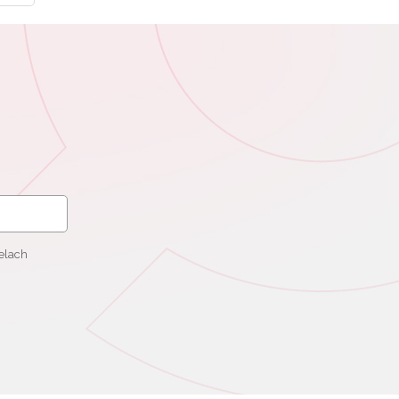
elach