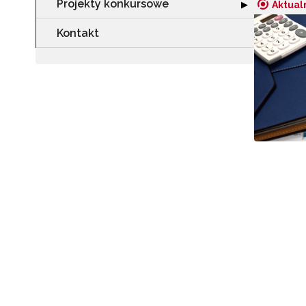
Projekty konkursowe
Rozwiń sekcję "
▶
Aktual
Kontakt