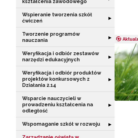
kształcenia zawodowego
Wspieranie tworzenia szkół
Rozwiń sekcję "
▶
ćwiczeń
Tworzenie programów
Rozwiń sekcję 
▶
Aktual
nauczania
Weryfikacja i odbiór zestawów
Rozwiń sekcję "
▶
narzędzi edukacyjnych
Weryfikacja i odbiór produktów
projektów konkursowych z
Rozwiń sekcję "
▶
Działania 2.14
Wsparcie nauczycieli w
prowadzeniu kształcenia na
Rozwiń sekcję "
▶
odległość
Wspomaganie szkół w rozwoju
Rozwiń sekcję 
▶
Zarządzanie oświatą w