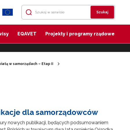
Szukaj
wisy
EQAVET
Projekty i programy rządowe
iatą w samorządach – Etap II
ikacje dla samorządowców
ury nowych publikacji, będących podsumowaniem
ast Polskich w trwającym dwa lata projekcie Ośrodka