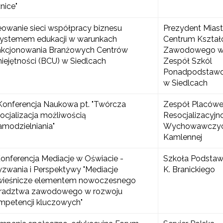
nice"
eowanie sieci współpracy biznesu
Prezydent Miast
systemem edukacji w warunkach
Centrum Kształ
nkcjonowania Branżowych Centrów
Zawodowego w 
iejętności (BCU) w Siedlcach
Zespół Szkól
Ponadpodstawo
w Siedlcach
I Konferencja Naukowa pt. "Twórcza
Zespół Placów
socjalizacja możliwością
Resocjalizacyjn
amodzielniania"
Wychowawczych
Kamlennej
 Konferencja Mediacje w Oświacie -
Szkoła Podstawo
zwania i Perspektywy "Mediacje
K. Branickiego
wieśnicze elementem nowoczesnego
radztwa zawodowego w rozwoju
mpetencji kluczowych"