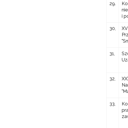
29.
Ko
ni
i p
30,
XV
Pr
"S
31,
Sz
Uz
32,
XX
Na
"M
33,
Ko
pr
za