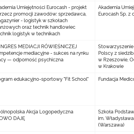
ademia Umiejętności Eurocash - projekt
Akademia Umiej
 rzecz promocji zawodów: sprzedawca,
Eurocash Sp. z o
gazynier - logistyk w szkołach
anżowych oraz technik handlowiec
echnik logistyk w technikach
NGRES MEDIACJI RÓWIEŚNICZEJ
Stowarzyszenie
mpetencje mediacyjne - sukces na rynku
Polscy z siedzi
acy — odporność psychiczna
w Rzeszowie, O
w Krakowie
ogram edukacyjno-sportowy "Fit School"
Fundacja Medic
ólnopolska Akcja Logopedyczna
Szkoła Podstaw
OWO DAJĘ
im. Władysława
(Warszawa)