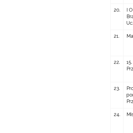
20.
I 
Br
W
cel
Uc
21.
Ma
22.
15
Pr
23.
Pr
po
Pr
24.
Mi