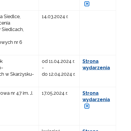
a Siedlce,
14.03.2024 r.
cenia
Siedlcach,
wych nr 6
ek
od 11.04.2024 r.
Strona
o-
-
wydarzenia
 w Skarżysku-
do 12.04.2024 r.
wa nr 47 im. J.
17.05.2024 r.
Strona
wydarzenia