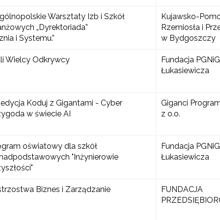
Ogólnopolskie Warsztaty Izb i Szkół
Kujawsko-Pomo
anżowych „Dyrektoriada”
Rzemiosła i Prz
yrażam zgodę na przetwarzanie moich danych osobowych przez ORE w
ach marketingowych.
znia i Systemu.”
w Bydgoszczy
Zapisuję się
li Wielcy Odkrywcy
Fundacja PGNiG
Łukasiewicza
. edycja Koduj z Gigantami - Cyber
Giganci Progra
zygoda w świecie AI
z o.o.
ogram oświatowy dla szkół
Fundacja PGNiG
nadpodstawowych "Inżynierowie
Łukasiewicza
zyszłości"
strzostwa Biznes i Zarządzanie
FUNDACJA
PRZEDSIĘBIOR