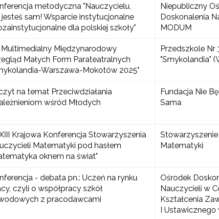
nferencja metodyczna "Nauczycielu,
Niepubliczny O
e jesteś sam! Wsparcie instytucjonalne
Doskonalenia Na
ozainstytucjonalne dla polskiej szkoły"
MODUM
 Multimedialny Międzynarodowy
Przedszkole Nr 
zegląd Małych Form Parateatralnych
"Smykolandia" 
mykolandia-Warszawa-Mokotów 2025"
czyt na temat Przeciwdziałania
Fundacja Nie Bę
ależnieniom wśród Młodych
Sama
XIII Krajowa Konferencja Stowarzyszenia
Stowarzyszenie 
uczycieli Matematyki pod hasłem
Matematyki
atematyka oknem na świat"
nferencja - debata pn.: Uczeń na rynku
Ośrodek Doskon
acy, czyli o współpracy szkół
Nauczycieli w 
wodowych z pracodawcami
Kształcenia Z
I Ustawicznego