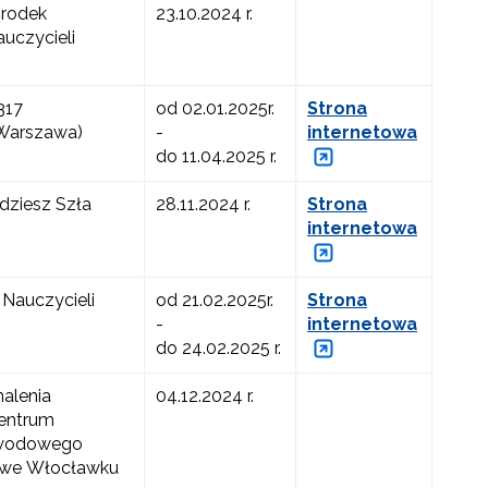
środek
23.10.2024 r.
uczycieli
317
od 02.01.2025r.
Strona
(Warszawa)
-
internetowa
do 11.04.2025 r.
dziesz Szła
28.11.2024 r.
Strona
internetowa
Nauczycieli
od 21.02.2025r.
Strona
-
internetowa
do 24.02.2025 r.
alenia
04.12.2024 r.
Centrum
awodowego
 we Włocławku