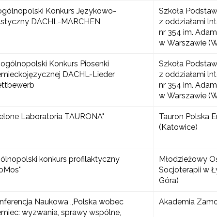
 ogólnopolski Konkurs Językowo-
Szkoła Podsta
astyczny DACHL-MARCHEN
z oddziałami ln
nr 354 im. Ada
w Warszawie (
. ogólnopolski Konkurs Piosenki
Szkoła Podsta
emieckojęzycznej DACHL-Lieder
z oddziałami ln
ttbewerb
nr 354 im. Ada
w Warszawie (
Zielone Laboratoria TAURONA"
Tauron Polska En
(Katowice)
ólnopolski konkurs profilaktyczny
Młodzieżowy O
roMos"
Socjoterapii w Ł
Góra)
nferencja Naukowa ,,Polska wobec
Akademia Zamo
emiec: wyzwania, sprawy wspólne,