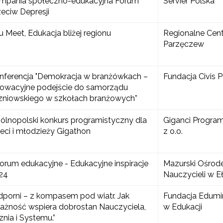
mpania społeczno-edukacyjna Forum
Servier Polska
zeciw Depresji
u Meet, Edukacja bliżej regionu
Regionalne Cen
Parzęczew
nferencja "Demokracja w branżówkach –
Fundacja Civis 
nowacyjne podejście do samorządu
zniowskiego w szkołach branżowych”
ólnopolski konkurs programistyczny dla
Giganci Progra
ieci i młodzieży Gigathon
z o.o.
 Forum edukacyjne - Edukacyjne inspiracje
Mazurski Ośrod
ewsletter ORE
24
Nauczycieli w E
isz się i bądź na bieżąco z najnowszymi informacjami
zkoleniach i programach.
dporni – z kompasem pod wiatr. Jak
Fundacja Edum
ażność wspiera dobrostan Nauczyciela,
w Edukacji
es e-mail:
znia i Systemu.”