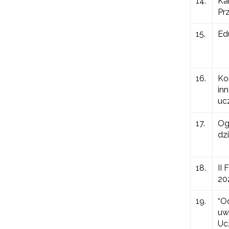
14.
Ka
Pr
15.
Ed
16.
Ko
in
uc
17.
Og
dz
18.
II
N
20
Zap
o s
19.
“O
uw
Adr
Uc