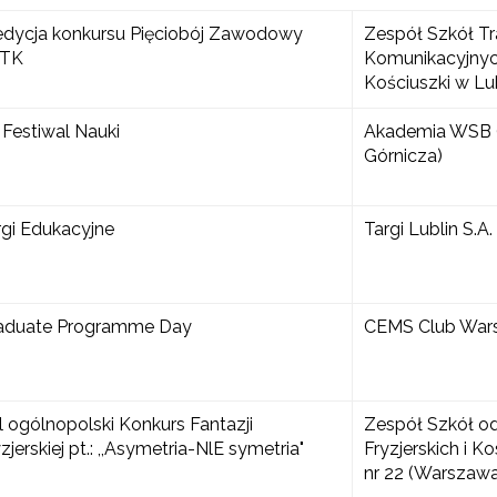
I edycja konkursu Pięciobój Zawodowy
Zespół Szkół T
TK
Komunikacyjnyc
Kościuszki w Lub
 Festiwal Nauki
Akademia WSB 
"Archiwum"
Górnicza)
rgi Edukacyjne
Targi Lublin S.A.
aduate Programme Day
CEMS Club War
l ogólnopolski Konkurs Fantazji
Zespół Szkół o
zjerskiej pt.: ,,Asymetria-NlE symetria"
Fryzjerskich i 
nr 22 (Warszawa