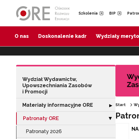
Przejdź do Nawigacji
Przejdź do stopki
Przejdź do treści artykułu
Szkolenia
BIP
Patro
O nas
Doskonalenie kadr
Wydziały meryt
Wydział Wydawnictw,
Upowszechniania Zasobów
i Promocji
Materiały informacyjne ORE
Rozwiń sekcję "
▶
Start
Wy
Patro
Patronaty ORE
Zwiń sekcję "Pa
▶
NA
Patronaty 2026