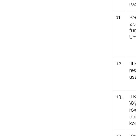
róż
11.
Kr
z 
fu
Um
12.
II
re
us
13.
II
Wy
ró
do
ko