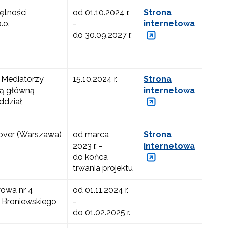
ętności
od 01.10.2024 r.
Strona
.o.
-
internetowa
do 30.09.2027 r.
 Mediatorzy
15.10.2024 r.
Strona
bą główną
internetowa
ddział
over (Warszawa)
od marca
Strona
2023 r. -
internetowa
do końca
trwania projektu
owa nr 4
od 01.11.2024 r.
 Broniewskiego
-
do 01.02.2025 r.