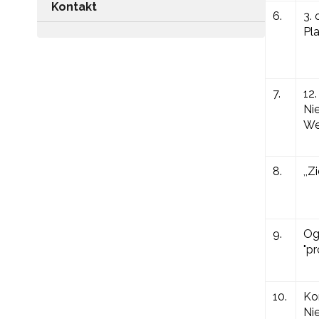
Kontakt
6.
3.
Pl
7.
12
Ni
We
8.
,,
9.
Og
"p
10.
Ko
Ni