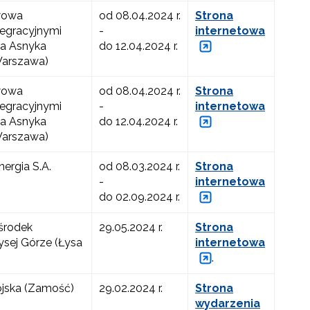
wowa
od 08.04.2024 r.
Strona
tegracyjnymi
-
internetowa
ma Asnyka
do 12.04.2024 r.
Warszawa)
wowa
od 08.04.2024 r.
Strona
tegracyjnymi
-
internetowa
ma Asnyka
do 12.04.2024 r.
Warszawa)
ergia S.A.
od 08.03.2024 r.
Strona
-
internetowa
do 02.09.2024 r.
środek
29.05.2024 r.
Strona
ysej Górze (Łysa
internetowa
.
jska (Zamość)
29.02.2024 r.
Strona
wydarzenia