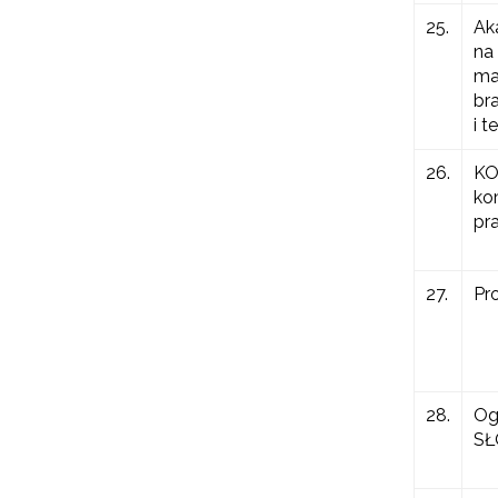
25.
Ak
na
ma
br
i t
26.
KO
ko
pr
27.
Pr
28.
Og
SŁ