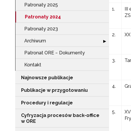
Patronaty 2025
1.
II
ZS
Patronaty 2024
Patronaty 2023
2.
XX
Archiwum
Rozwiń sekcję 
▶
Patronat ORE − Dokumenty
3.
Ta
Kontakt
Najnowsze publikacje
4.
Gr
Publikacje w przygotowaniu
Procedury i regulacje
5.
XV
Cyfryzacja procesów back-office
Fry
w ORE