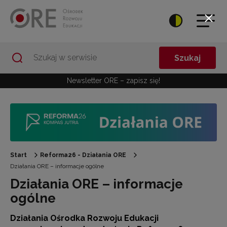
Przejdź do Nawigacji
Przejdź do stopki
Przejdź do treści artykułu
Szukaj
Newsletter ORE – zapisz się!
Start
Reforma26 - Działania ORE
Działania ORE – informacje ogólne
Działania ORE – informacje
ogólne
Działania Ośrodka Rozwoju Edukacji