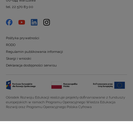
00-644 Warszawa
tel. 22 570 83 00
Polityka prywatności
RODO
Regulamin publikowania informacji
Skargi i wnioski
Deklaracja dostępności serwisu
Ośrodek Rozwoju Edukacji realizuje projekty dofinansowane z funduszy
europejskich w ramach Programu Operacyjnego Wiedza Edukacja
Rozwój oraz Programu Operacyjnego Polska Cyfrowa