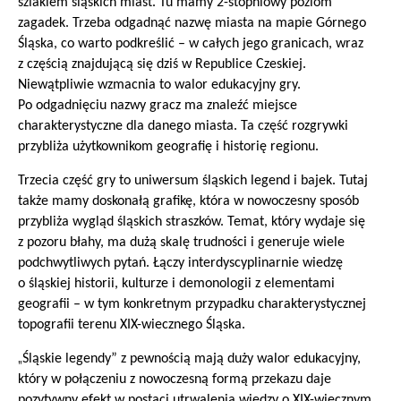
szlakiem śląskich miast. Tu mamy 2-stopniowy poziom
zagadek. Trzeba odgadnąć nazwę miasta na mapie Górnego
Śląska, co warto podkreślić – w całych jego granicach, wraz
z częścią znajdującą się dziś w Republice Czeskiej.
Niewątpliwie wzmacnia to walor edukacyjny gry.
Po odgadnięciu nazwy gracz ma znaleźć miejsce
charakterystyczne dla danego miasta. Ta część rozgrywki
przybliża użytkownikom geografię i historię regionu.
Trzecia część gry to uniwersum śląskich legend i bajek. Tutaj
także mamy doskonałą grafikę, która w nowoczesny sposób
przybliża wygląd śląskich straszków. Temat, który wydaje się
z pozoru błahy, ma dużą skalę trudności i generuje wiele
podchwytliwych pytań. Łączy interdyscyplinarnie wiedzę
o śląskiej historii, kulturze i demonologii z elementami
geografii – w tym konkretnym przypadku charakterystycznej
topografii terenu XIX-wiecznego Śląska.
„
Śląskie legendy” z pewnością mają duży walor edukacyjny,
który w połączeniu z nowoczesną formą przekazu daje
pozytywny efekt w postaci utrwalenia wiedzy o XIX-wiecznym