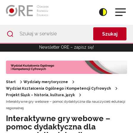
Przejdź do Nawigacji
Przejdź do stopki
Przejdź do treści artykułu
Szukaj
Newsletter ORE – zapisz się!
Start
Wydziały merytoryczne
Wydział Kształcenia Ogólnego i Kompetencji Cyfrowych
Projekt Śląsk – historia, kultura, język
Interaktywne gry webowe – pomoc dydaktyczna dla nauczycieli edukacji
regionalnej
Interaktywne gry webowe –
pomoc dydaktyczna dla