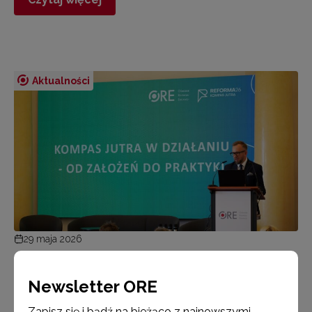
Aktualności
29 maja 2026
„Kompas Jutra w działaniu –
od założeń do praktyki – relacja
Newsletter ORE
z konferencji
Zapisz się i bądź na bieżąco z najnowszymi