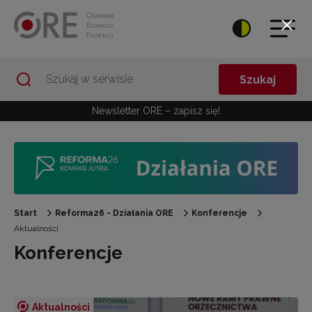
Przejdź do Nawigacji
Przejdź do stopki
Przejdź do treści artykułu
Szukaj
Newsletter ORE – zapisz się!
Start
Reforma26 - Działania ORE
Konferencje
Aktualności
Konferencje
Aktualności