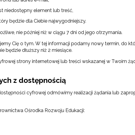
est niedostępny element lub treść,
óry będzie dla Ciebie najwygodniejszy.
liwe, nie później niż w ciągu 7 dni od jego otrzymania.
ormujemy Cię o tym. W tej informacji podamy nowy termin, do
e będzie dłuższy niż 2 miesiące.
ewsletter ORE
yfrowej strony internetowej lub treści wskazanej w Twoim żą
isz się i bądź na bieżąco z najnowszymi informacjami
zkoleniach i programach.
ych z dostępnością
es e-mail:
dostępności cyfrowej odmówimy realizacji żądania lub zapr
erownictwa Ośrodka Rozwoju Edukacji:
yrażam zgodę na przetwarzanie moich danych osobowych przez ORE w
ach marketingowych.
,
Zapisuję się