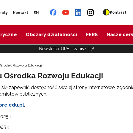
Kontrast
naty
Kontakt
EN
oryczne
Obszary działalności
FERS
Nasze ser
Newsletter ORE – zapisz się!
 Ośrodek Rozwoju Edukacji
u Ośrodka Rozwoju Edukacji
ę zapewnić dostępność swojej strony internetowej zgodnie z
odmiotów publicznych.
ore.edu.pl
.
025 r.
25 r.