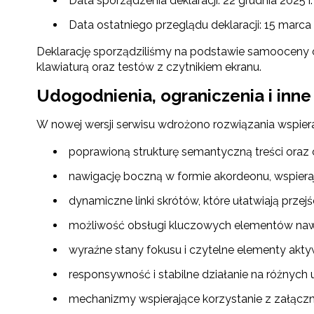
Data sporządzenia deklaracji: 22 grudnia 2025 r.
Data ostatniego przeglądu deklaracji: 15 marca 
Deklarację sporządziliśmy na podstawie samooceny o
klawiaturą oraz testów z czytnikiem ekranu.
Udogodnienia, ograniczenia i inne
W nowej wersji serwisu wdrożono rozwiązania wspier
poprawioną strukturę semantyczną treści oraz c
nawigację boczną w formie akordeonu, wspieraj
dynamiczne linki skrótów, które ułatwiają przejś
możliwość obsługi kluczowych elementów nawig
wyraźne stany fokusu i czytelne elementy akty
responsywność i stabilne działanie na różnych
mechanizmy wspierające korzystanie z załączni