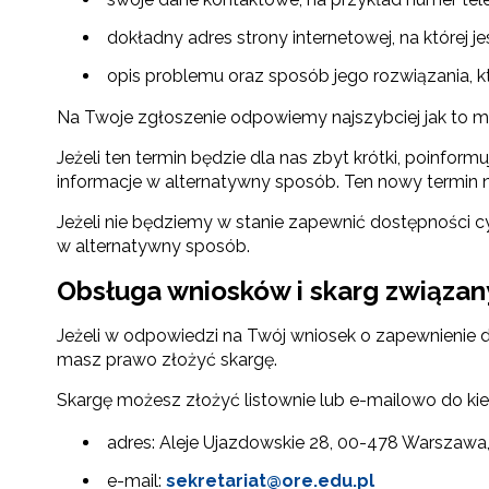
dokładny adres strony internetowej, na której j
opis problemu oraz sposób jego rozwiązania, kt
Na Twoje zgłoszenie odpowiemy najszybciej jak to moż
Jeżeli ten termin będzie dla nas zbyt krótki, poinf
informacje w alternatywny sposób. Ten nowy termin ni
N
Jeżeli nie będziemy w stanie zapewnić dostępności c
w alternatywny sposób.
Zap
o s
Obsługa wniosków i skarg związan
Adr
Jeżeli w odpowiedzi na Twój wniosek o zapewnienie 
masz prawo złożyć skargę.
Skargę możesz złożyć listownie lub e-mailowo do ki
W
cel
adres: Aleje Ujazdowskie 28, 00-478 Warszawa
e-mail:
sekretariat@ore.edu.pl