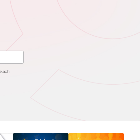
elach