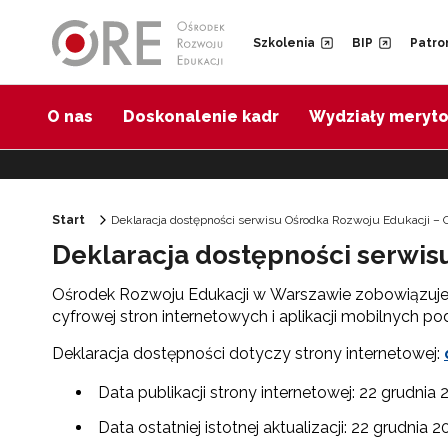
Przejdź do Nawigacji
Przejdź do stopki
Przejdź do treści artykułu
Szkolenia
BIP
Patro
O nas
Doskonalenie kadr
Wydziały meryt
Start
Deklaracja dostępności serwisu Ośrodka Rozwoju Edukacji –
Deklaracja dostępności serwis
Ośrodek Rozwoju Edukacji w Warszawie zobowiązuje si
cyfrowej stron internetowych i aplikacji mobilnych p
Deklaracja dostępności dotyczy strony internetowej:
Data publikacji strony internetowej: 22 grudnia 2
Data ostatniej istotnej aktualizacji: 22 grudnia 20