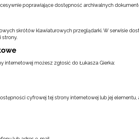
kcesywnie poprawiające dostępność archiwalnych dokument
dowych skrótów klawiaturowych przeglądarki. W serwisie do
 strony.
ktowe
y internetowej możesz zgłosić do Łukasza Gierka:
pności cyfrowej tej strony internetowej lub jej elementu, a
fonu lub adres e-mail,