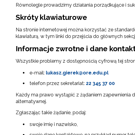
Równolegle prowadzimy działania porządkujące i su
Skróty klawiaturowe
Na stronie internetowej można korzystać ze standar
klawiaturą, w tym linki do przejścia do głównych sekcji
Informacje zwrotne i dane konta
Wszystkie problemy z dostępnością cyfrową tej stron
e-mail:
lukasz.gierek@ore.edu.pl
telefon przez sekretariat:
22 345 37 00
Każdy ma prawo wystąpić z żądaniem zapewnienia dostę
alternatywnej.
Zgłaszając takie żądanie, podaj:
swoje imię i nazwisko,
swoje dane kontaktowe, na przykład numer tele