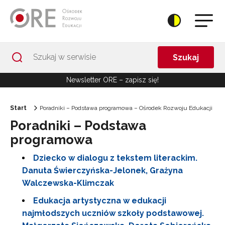
Przejdź do Nawigacji
Przejdź do stopki
Przejdź do treści artykułu
Szukaj
Newsletter ORE – zapisz się!
Start
Poradniki – Podstawa programowa – Ośrodek Rozwoju Edukacji
Poradniki – Podstawa
programowa
Dziecko w dialogu z tekstem literackim.
Danuta Świerczyńska-Jelonek, Grażyna
Walczewska-Klimczak
Edukacja artystyczna w edukacji
najmłodszych uczniów szkoły podstawowej.