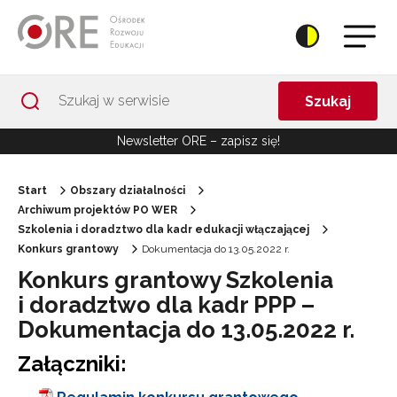
Przejdź do Nawigacji
Przejdź do stopki
Przejdź do treści artykułu
Szukaj
Newsletter ORE – zapisz się!
Start
Obszary działalności
Archiwum projektów PO WER
Szkolenia i doradztwo dla kadr edukacji włączającej
Konkurs grantowy
Dokumentacja do 13.05.2022 r.
Konkurs grantowy Szkolenia
i doradztwo dla kadr PPP –
Dokumentacja do 13.05.2022 r.
Załączniki: