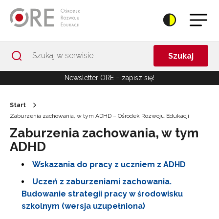
Przejdź do Nawigacji
Przejdź do stopki
Przejdź do treści artykułu
Szukaj
Newsletter ORE – zapisz się!
Start
Zaburzenia zachowania, w tym ADHD – Ośrodek Rozwoju Edukacji
Zaburzenia zachowania, w tym
ADHD
Wskazania do pracy z uczniem z ADHD
Uczeń z zaburzeniami zachowania.
Budowanie strategii pracy w środowisku
szkolnym (wersja uzupełniona)