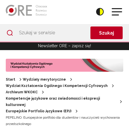
Przejdź do Nawigacji
Przejdź do stopki
Przejdź do treści artykułu
Szukaj
Newsletter ORE – zapisz się!
Start
Wydziały merytoryczne
Wydział Kształcenia Ogólnego i Kompetencji Cyfrowych
Archiwum WKOKC
Kompetencje językowe oraz świadomości i ekspresji
kulturowej
Europejskie Portfolio Językowe (EPJ)
PEPELINO. Europejskie portfolio dla studentów i nauczycieli wychowania
przedszkolnego