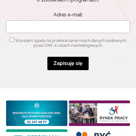
informacjami
o szkoleniach i programach.
Adres e-mail:
Adres e-mail:
Wyrażam zgodę na przetwarzanie moich danych osobowych
Wyrażam zgodę na przetwarzanie moich danych
przez ORE w celach marketingowych.
osobowych przez ORE w celach marketingowych.
Zapisuję się
Zapisuję się