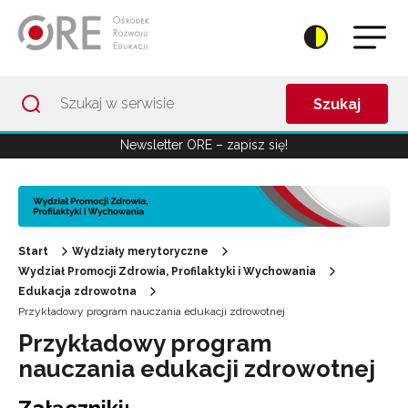
Przejdź do Nawigacji
Przejdź do stopki
Przejdź do treści artykułu
Szukaj
Newsletter ORE – zapisz się!
Start
Wydziały merytoryczne
Wydział Promocji Zdrowia, Profilaktyki i Wychowania
Edukacja zdrowotna
Przykładowy program nauczania edukacji zdrowotnej
Przykładowy program
nauczania edukacji zdrowotnej