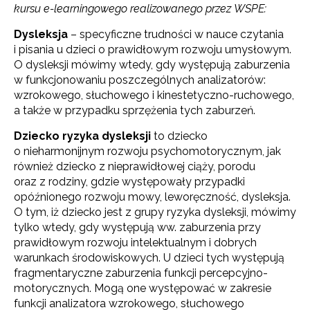
kursu e-learningowego realizowanego przez WSPE:
Dysleksja
– specyficzne trudności w nauce czytania
i pisania u dzieci o prawidłowym rozwoju umysłowym.
O dysleksji mówimy wtedy, gdy występują zaburzenia
w funkcjonowaniu poszczególnych analizatorów:
wzrokowego, słuchowego i kinestetyczno-ruchowego,
a także w przypadku sprzężenia tych zaburzeń.
Dziecko ryzyka dysleksji
to dziecko
o nieharmonijnym rozwoju psychomotorycznym, jak
również dziecko z nieprawidłowej ciąży, porodu
oraz z rodziny, gdzie występowały przypadki
opóźnionego rozwoju mowy, leworęczność, dysleksja.
O tym, iż dziecko jest z grupy ryzyka dysleksji, mówimy
tylko wtedy, gdy występują ww. zaburzenia przy
prawidłowym rozwoju intelektualnym i dobrych
warunkach środowiskowych. U dzieci tych występują
fragmentaryczne zaburzenia funkcji percepcyjno-
motorycznych. Mogą one występować w zakresie
funkcji analizatora wzrokowego, słuchowego