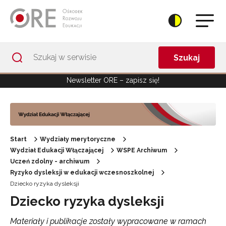
Przejdź do Nawigacji
Przejdź do stopki
Przejdź do treści artykułu
Szukaj
Newsletter ORE – zapisz się!
Start
Wydziały merytoryczne
Wydział Edukacji Włączającej
WSPE Archiwum
Uczeń zdolny - archiwum
Ryzyko dysleksji w edukacji wczesnoszkolnej
Dziecko ryzyka dysleksji
Dziecko ryzyka dysleksji
Materiały i publikacje zostały wypracowane w ramach