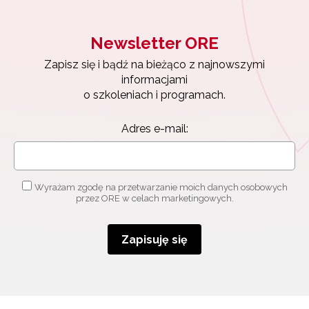
Newsletter ORE
Newsletter ORE
Zapisz się i bądź na bieżąco z najnowszymi
informacjami
Zapisz się i bądź na bieżąco z najnowszymi
o szkoleniach i programach.
informacjami
Adres e-mail:
o szkoleniach i programach.
Adres e-mail:
Wyrażam zgodę na przetwarzanie moich danych
osobowych przez ORE w celach marketingowych.
Wyrażam zgodę na przetwarzanie moich danych osobowych
Zapisuję się
przez ORE w celach marketingowych.
Zapisuję się