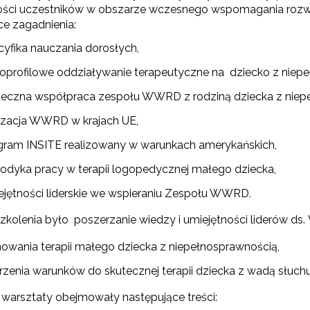
ności uczestników w obszarze wczesnego wspomagania rozw
ce zagadnienia:
cyfika nauczania dorosłych,
loprofilowe oddziaływanie terapeutyczne na dziecko z niep
teczna współpraca zespołu WWRD z rodziną dziecka z niep
lizacja WWRD w krajach UE,
gram INSITE realizowany w warunkach amerykańskich,
odyka pracy w terapii logopedycznej małego dziecka,
ejętności liderskie we wspieraniu Zespołu WWRD.
szkolenia było poszerzanie wiedzy i umiejętności liderów ds
czeń zdolny - archiwum"
nowania terapii małego dziecka z niepełnosprawnością,
rzenia warunków do skutecznej terapii dziecka z wadą słuchu
 "Odkrywamy talenty – SOT/MOT"
 warsztaty obejmowały następujące treści: