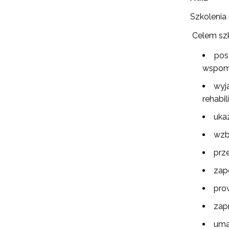
Szkolenia
Celem szk
pos
wspoma
wyj
rehabi
uka
wzb
prz
zap
pro
zap
uma