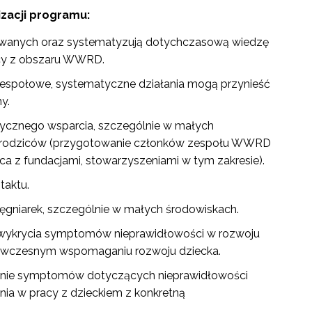
izacji programu:
esowanych oraz systematyzują dotychczasową wiedzę
acy z obszaru WWRD.
 zespołowe, systematyczne działania mogą przynieść
y.
tycznego wsparcia, szczególnie w małych
dla rodziców (przygotowanie członków zespołu WWRD
a z fundacjami, stowarzyszeniami w tym zakresie).
taktu.
elęgniarek, szczególnie w małych środowiskach.
 wykrycia symptomów nieprawidłowości w rozwoju
 o wczesnym wspomaganiu rozwoju dziecka.
wanie symptomów dotyczących nieprawidłowości
nia w pracy z dzieckiem z konkretną