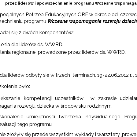
przez liderów i upowszechnianie programu Wczesne wspomagan
pecjalnych Potrzeb Edukacyjnych ORE w okresie od czerwca 20
zechnianiu programu
Wczesne wspomaganie rozwoju dzieck
kładał się z dwóch komponentów:
lenia dla liderów ds. WWRD.
lenia regionalne prowadzone przez liderów ds. WWRD.
Test Uzdolnień Wielorakich"
dla liderów odbyły się w trzech terminach, 19-22.06.2012 r. , 1
kolenia było:
 "WDPP Archiwum"
iększanie kompetencji uczestników w zakresie udzie
gania rozwoju dziecka w środowisku rodzinnym,
WSPE Archiwum"
skonalenie umiejętności tworzenia Indywidualnego P
waluacji tego programu.
nie złożyły się przede wszystkim wykłady i warsztaty ,prow