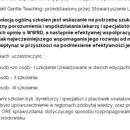
jekt Gentle Teaching- przedstawiony przez Stowarzyszenie 
acją ogólną szkoleń jest wskazanie na potrzebę szu
zny porozumienia i współdziałania lekarzy i specjali
ch opinię o WWRD, a następnie efektywnej współprac
 jak najwcześniejszego wspomagania jego rozwoju od 
Ryzyko dysleksji w edukacji wczesnoszkolnej"
wpłynąć w przyszłości na podniesienie efektywności je
iach uczestniczyło :
"Bank Dobrych Praktyk"
osób +20 osób– I szkolenie (zrealizowane w dwóch edycjach)
sób – II szkolenie.
sób –III szkolenie
ami szkoleń byli dyrektorzy i specjaliści z placówek oświ
było upowszechnienie w regionach zdobytej wiedzy oraz pr
 ORE sprawozdania, dotyczącego sposobu rozpropagowan
 środowisku