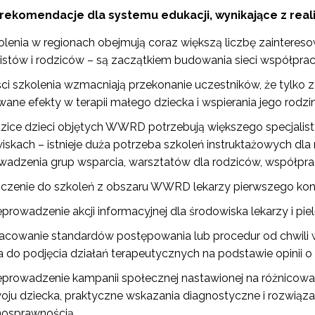
 rekomendacje dla systemu edukacji, wynikające z real
olenia w regionach obejmują coraz większą liczbę zainter
listów i rodziców – są zaczątkiem budowania sieci współpr
ści szkolenia wzmacniają przekonanie uczestników, że tylko
wane efekty w terapii małego dziecka i wspierania jego rodzin
zice dzieci objętych WWRD potrzebują większego specjalis
iskach – istnieje duża potrzeba szkoleń instruktażowych 
wadzenia grup wsparcia, warsztatów dla rodziców, współprac
czenie do szkoleń z obszaru WWRD lekarzy pierwszego kon
eprowadzenie akcji informacyjnej dla środowiska lekarzy i pi
acowanie standardów postępowania lub procedur od chwili
a do podjęcia działań terapeutycznych na podstawie opinii
eprowadzenie kampanii społecznej nastawionej na różnico
oju dziecka, praktyczne wskazania diagnostyczne i rozwiąza
nosprawnością.