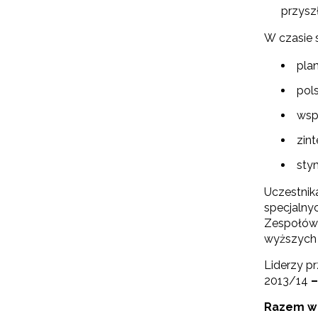
przyszł
W czasie 
pla
pol
wsp
zin
sty
Uczestnik
specjalny
Zespołów 
wyższych 
Liderzy p
2013/14
–
Razem w 