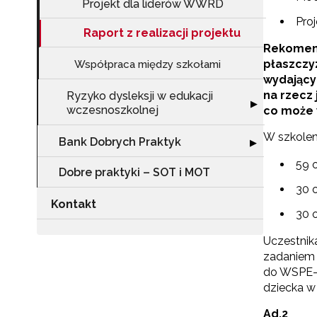
Projekt dla liderów WWRD
Pro
Raport z realizacji projektu
Rekomend
płaszczy
Współpraca między szkołami
wydający
na rzecz
Ryzyko dysleksji w edukacji
Rozwiń sekcję "
▶
wczesnoszkolnej
co może 
W szkolen
Bank Dobrych Praktyk
Rozwiń sekcję 
▶
59 
Dobre praktyki – SOT i MOT
30 o
Kontakt
30 o
Uczestnik
zadaniem 
do WSPE-
dziecka w
Ad.2