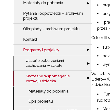
Materiały do pobrania
Rozwiń sekcję "
▶
org
Pytania i odpowiedzi – archiwum
prz
projektu
pr
przez 
Olimpiady – archiwum projektu
Celem III 
Kontakt
sup
Programy i projekty
Zwiń sekcję "Pr
▶
poz
Uczeń z zaburzeniami
Rozwiń sekcję 
▶
wym
zachowania w szkole
Warsztaty
Wczesne wspomaganie
Zwiń sekcję "W
Liderów W
▶
rozwoju dziecka
z dziecki
Materiały do pobrania
Fun
ruchową
Opis projektu
Mod