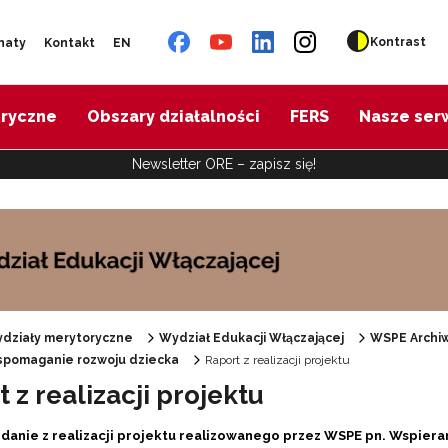
Kontrast
naty
Kontakt
EN
oryczne
Obszary działalności
FERS
Nasze ser
Newsletter ORE – zapisz się!
działy merytoryczne
Wydział Edukacji Włączającej
WSPE Archi
pomaganie rozwoju dziecka
Raport z realizacji projektu
Specjalne zasoby edukacyjne"
 z realizacji projektu
danie z realizacji projektu realizowanego przez WSPE pn. Wspie