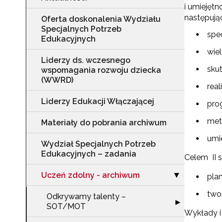
i umiejęt
następują
Oferta doskonalenia Wydziału
Specjalnych Potrzeb
spe
Edukacyjnych
wie
Liderzy ds. wczesnego
sku
wspomagania rozwoju dziecka
(WWRD)
rea
Liderzy Edukacji Włączającej
pro
met
Materiały do pobrania archiwum
umi
Wydział Specjalnych Potrzeb
Edukacyjnych – zadania
Celem II 
Uczeń zdolny - archiwum
Zwiń sekcję "U
pla
▶
two
Odkrywamy talenty –
Rozwiń sekcję
▶
SOT/MOT
Wykłady i