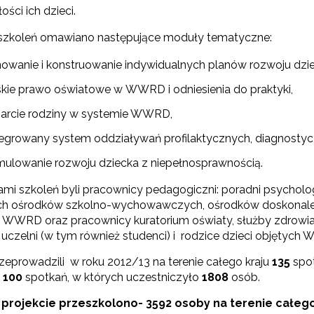
ości ich dzieci.
szkoleń omawiano następujące moduły tematyczne:
nowanie i konstruowanie indywidualnych planów rozwoju dz
skie prawo oświatowe w WWRD i odniesienia do praktyki,
arcie rodziny w systemie WWRD,
tegrowany system oddziaływań profilaktycznych, diagnostyczn
mulowanie rozwoju dziecka z niepełnosprawnością.
ami szkoleń byli pracownicy pedagogiczni: poradni psycholo
ch ośrodków szkolno-wychowawczych, ośrodków doskonalenia n
WWRD oraz pracownicy kuratorium oświaty, służby zdrowia
uczelni (w tym również studenci) i rodzice dzieci objętych
rzeprowadzili w roku 2012/13 na terenie całego kraju
135
spot
 100
spotkań, w których uczestniczyło
1808
osób.
projekcie przeszkolono- 3592 osoby na terenie całego