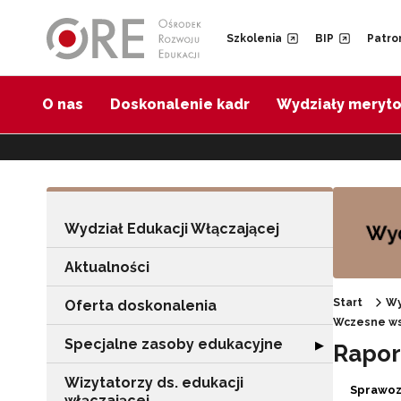
Przejdź do Nawigacji
Przejdź do stopki
Przejdź do treści artykułu
Szkolenia
BIP
Patro
O nas
Doskonalenie kadr
Wydziały meryt
Wydział Edukacji Włączającej
Aktualności
Start
Wy
Oferta doskonalenia
Wczesne ws
Specjalne zasoby edukacyjne
Rozwiń sekcję "
▶
Raport
Wizytatorzy ds. edukacji
Sprawoz
włączającej