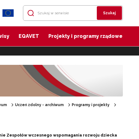
Szukaj
wisy
EQAVET
Projekty i programy rządowe
wum
Uczeń zdolny - archiwum
Programy i projekty
ranie Zespołów wczesnego wspomagania rozwoju dziecka