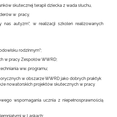
ków skutecznej terapii dziecka z wada słuchu,
derów w pracy,
 nas autyzm”, w realizacji szkoleń realizowanych
.
odowisku rodzinnym”;
nych w pracy Zespołów WWRD;
echniania ww. programu;
ytorycznych w obszarze WWRD jako dobrych praktyk
akże nowatorskich projektów skutecznych w pracy
ksowego wspomagania ucznia z niepełnosprawnością
iemniałymi w Laskach;