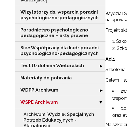
Wizytatorzy ds. wsparcia poradni
Wydział S
psychologiczno-pedagogicznych
na upows
Poradnictwo psychologiczno-
Projekt s
pedagogiczne – akty prawne
Szko
Sieć Współpracy dla kadr poradni
Szko
psychologiczno-pedagogicznych
Ad.1
Test Uzdolnień Wielorakich
Rozwiń sekcję "
▶
Szkolenia 
Materiały do pobrania
Celem I sz
WDPP Archiwum
Rozwiń sekcję
▶
zw
wspoma
WSPE Archiwum
Zwiń sekcję "
▶
do
Archiwum: Wydział Specjalnych
oraz e
Potrzeb Edukacyjnych -
Na szkole
Aktualności