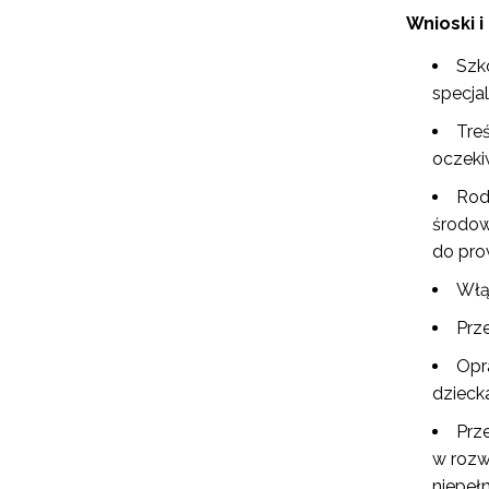
Wnioski i
Szk
specja
Tre
oczeki
Rod
środow
do pro
Włą
Prz
Opr
dzieck
Prz
w rozw
niepeł