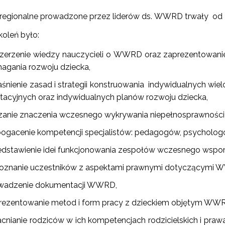
 regionalne prowadzone przez liderów ds. WWRD trwały od 
oleń było:
zerzenie wiedzy nauczycieli o WWRD oraz zaprezentowa
gania rozwoju dziecka,
aśnienie zasad i strategii konstruowania indywidualnych w
litacyjnych oraz indywidualnych planów rozwoju dziecka,
zanie znaczenia wczesnego wykrywania niepełnosprawności 
ogacenie kompetencji specjalistów: pedagogów, psycholog
edstawienie idei funkcjonowania zespołów wczesnego wspoma
oznanie uczestników z aspektami prawnymi dotyczącymi 
wadzenie dokumentacji WWRD,
rezentowanie metod i form pracy z dzieckiem objętym WW
cnianie rodziców w ich kompetencjach rodzicielskich i pra