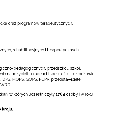
iecka oraz programów terapeutycznych,
ych, rehabilitacyjnych i terapeutycznych,
giczno-pedagogicznych, przedszkoli, szkół,
auczycieli, terapeuci i specjaliści – członkowie
, DPS, MOPS, GOPS, PCPR, przedstawiciele
 WWRD.
kań, w których uczestniczyły
1784
osoby i w roku
 kraju.