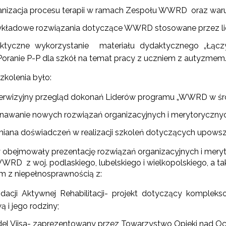
Materiały do pobrania"
anizacja procesu terapii w ramach Zespołu WWRD oraz warun
ykładowe rozwiązania dotyczące WWRD stosowane przez li
aktyczne wykorzystanie materiału dydaktycznego „Łączy
Poranie P-P dla szkół na temat pracy z uczniem z autyzmem
szkolenia było:
erwizyjny przegląd dokonań Liderów programu „WWRD w śr
ogramy i projekty"
nawanie nowych rozwiązań organizacyjnych i merytorycz
"Uczeń z zaburzeniami zachowania w szkole"
iana doświadczeń w realizacji szkoleń dotyczących upowsz
 obejmowały prezentację rozwiązań organizacyjnych i mer
czesne wspomaganie rozwoju dziecka"
WRD z woj. podlaskiego, lubelskiego i wielkopolskiego, a t
em z niepełnosprawnością z:
dacji Aktywnej Rehabilitacji- projekt dotyczący komple
 i jego rodziny;
el Viisa- zaprezentowany przez Towarzystwo Opieki nad Oc