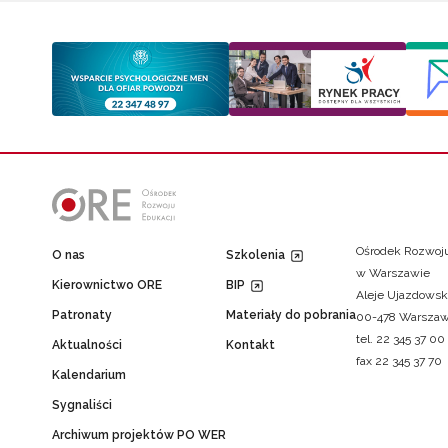
Ośrodek Rozwoju
O nas
Szkolenia
w Warszawie
Kierownictwo ORE
BIP
Aleje Ujazdowsk
Patronaty
Materiały do pobrania
00-478 Warsza
tel. 22 345 37 00
Aktualności
Kontakt
fax 22 345 37 70
Kalendarium
Sygnaliści
Archiwum projektów PO WER