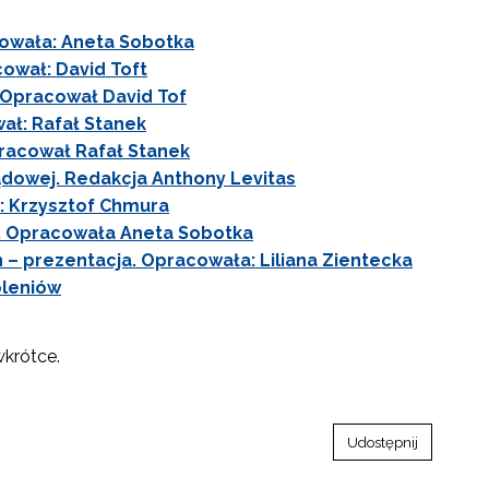
cowała: Aneta Sobotka
ował: David Toft
 Opracował David Tof
ał: Rafał Stanek
pracował Rafał Stanek
ądowej. Redakcja Anthony Levitas
: Krzysztof Chmura
a. Opracowała Aneta Sobotka
h – prezentacja. Opracowała: Liliana Zientecka
oleniów
krótce.
Udostępnij