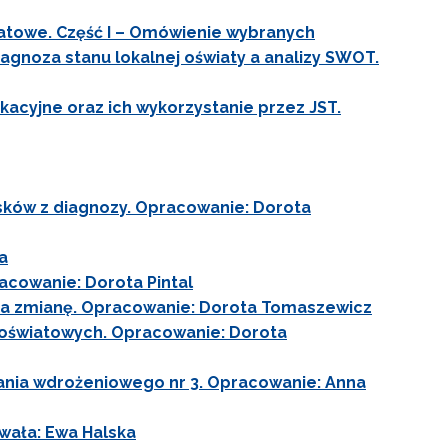
wiatowe. Część I – Omówienie wybranych
iagnoza stanu lokalnej oświaty a analizy SWOT.
kacyjne oraz ich wykorzystanie przez JST.
sków z diagnozy. Opracowanie: Dorota
a
cowanie: Dorota Pintal
 na zmianę. Opracowanie: Dorota Tomaszewicz
 oświatowych. Opracowanie: Dorota
ania wdrożeniowego nr 3. Opracowanie: Anna
wała: Ewa Halska