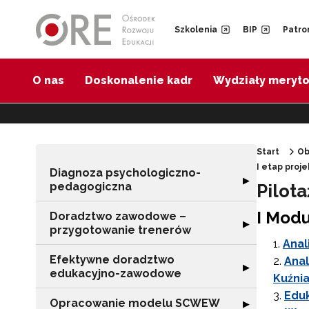
Przejdź do Nawigacji
Przejdź do stopki
Przejdź do treści artykułu
Szkolenia
BIP
Patro
O nas
Doskonalenie kadr
Wydziały meryt
Start
Ob
I etap proj
Diagnoza psychologiczno-
Rozwiń sekcję 
▶
pedagogiczna
Pilot
I Modu
Doradztwo zawodowe –
Rozwiń sekcję 
▶
przygotowanie trenerów
Anal
Efektywne doradztwo
Anal
Rozwiń sekcję 
▶
edukacyjno-zawodowe
Kuźni
Eduk
Opracowanie modelu SCWEW
Rozwiń sekcję
▶