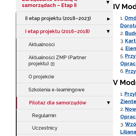
Zwiń sekcję "Za
▶
IV Mod
samorządach – Etap II
Omów
II etap projektu (2018–2023)
Rozwiń sekcję "I
▶
Dorot
I etap projektu (2016–2018)
Zwiń sekcję "I 
▶
Budo
Kart
Aktualności
Ele
Przy
Aktualności ZMP (Partner
projektu)
Oprac
Przy
O projekcie
V Mod
Szkolenia e-learningowe
Przy
Zient
Pilotaż dla samorządów
Zwiń sekcję "Pi
▶
Nowy
Regulamin
Opraco
Wzó
Uczestnicy
Lilian