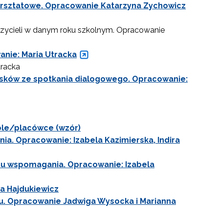
warsztatowe. Opracowanie Katarzyna Zychowicz
zycieli w danym roku szkolnym. Opracowanie
nie: Maria Utracka
tracka
sków ze spotkania dialogowego. Opracowanie:
le/placówce (wzór)
. Opracowanie: Izabela Kazimierska, Indira
anu wspomagania. Opracowanie: Izabela
a Hajdukiewicz
u. Opracowanie Jadwiga Wysocka i Marianna