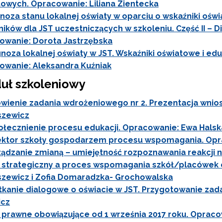
owych. Opracowanie: Liliana Zientecka
noza stanu lokalnej oświaty w oparciu o wskaźniki oś
ików dla JST uczestniczących w szkoleniu. Część II – D
Wspieranie tworzenia szkół ćwiczeń"
owanie: Dorota Jastrzębska
noza lokalnej oświaty w JST. Wskaźniki oświatowe i edu
"Tworzenie programów nauczania"
owanie: Aleksandra Kuźniak
duł szkoleniowy
Weryfikacja i odbiór zestawów narzędzi edukacyjnych"
ienie zadania wdrożeniowego nr 2. Prezentacja wnio
zewicz
Weryfikacja i odbiór produktów projektów konkursowych z Działania 2.14"
łecznienie procesu edukacji. Opracowanie: Ewa Halsk
ektor szkoły gospodarzem procesu wspomagania. Opra
ządzanie zmianą – umiejętność rozpoznawania reakcji
 strategiczny a proces wspomagania szkół/placówek
Wsparcie nauczycieli w prowadzeniu kształcenia na odległość"
zewicz i Zofia Domaradzka- Grochowalska
tkanie dialogowe o oświacie w JST. Przygotowanie zad
"Wspomaganie szkół w rozwoju"
icz
 prawne obowiązujące od 1 września 2017 roku. Opraco