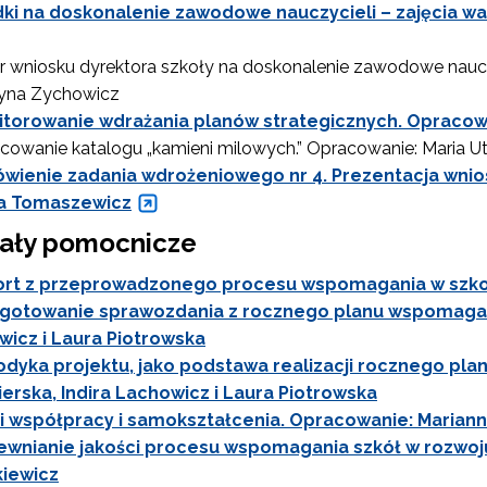
dki na doskonalenie zawodowe nauczycieli – zajęcia 
 wniosku dyrektora szkoły na doskonalenie zawodowe nauc
yna Zychowicz
itorowanie wdrażania planów strategicznych. Opracowa
cowanie katalogu „kamieni milowych.” Opracowanie: Maria U
wienie zadania wdrożeniowego nr 4. Prezentacja wnio
a Tomaszewicz
iały pomocnicze
rt z przeprowadzonego procesu wspomagania w szko
gotowanie sprawozdania z rocznego planu wspomagania
icz i Laura Piotrowska
dyka projektu, jako podstawa realizacji rocznego pl
erska, Indira Lachowicz i Laura Piotrowska
i współpracy i samokształcenia. Opracowanie: Mariann
wnianie jakości procesu wspomagania szkół w rozwoj
Projekty konkursowe"
kiewicz