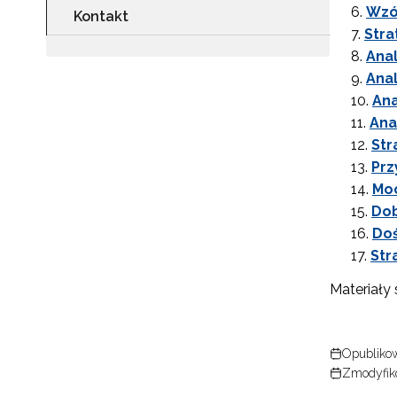
Wzó
Kontakt
Stra
Anal
Anal
Ana
Ana
Str
Prz
Moc
Dob
Doś
Str
Materiały
Opublikow
Zmodyfiko