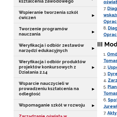
kształcenia zawodowego
oświat
Diag
Wspieranie tworzenia szkół
wskaźn
Rozwiń sekcję "
▶
ćwiczeń
Oprac
Diag
Tworzenie programów
Rozwiń sekcję 
▶
nauczania
Oprac
III Mo
Weryfikacja i odbiór zestawów
Rozwiń sekcję "
▶
narzędzi edukacyjnych
Omów
Tomas
Weryfikacja i odbiór produktów
projektów konkursowych z
Rozwiń sekcję "
Uspo
▶
Działania 2.14
Dyr
Zar
Wsparcie nauczycieli w
Plan
prowadzeniu kształcenia na
Rozwiń sekcję "
▶
Tomas
odległość
Spo
Wspomaganie szkół w rozwoju
Rozwiń sekcję 
▶
Jurew
Akty
Zarządzanie oświatą w