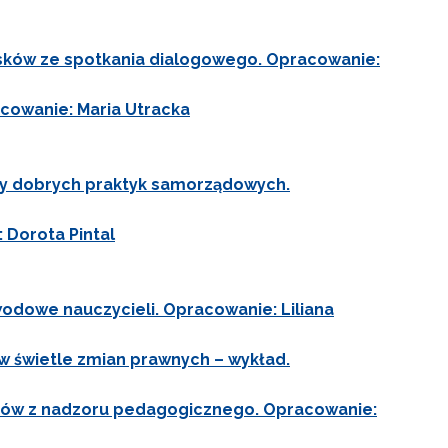
sków ze spotkania dialogowego. Opracowanie:
cowanie: Maria Utracka
ady dobrych praktyk samorządowych.
 Dorota Pintal
dowe nauczycieli. Opracowanie: Liliana
 świetle zmian prawnych – wykład.
ków z nadzoru pedagogicznego. Opracowanie: