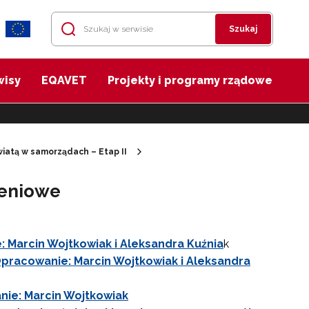
Szukaj
wisy
EQAVET
Projekty i programy rządowe
iatą w samorządach – Etap II
leniowe
 Marcin Wojtkowiak i Aleksandra Kuźnia
k
Opracowanie: Marcin Wojtkowiak i Aleksandra
nie: Marcin Wojtkowiak