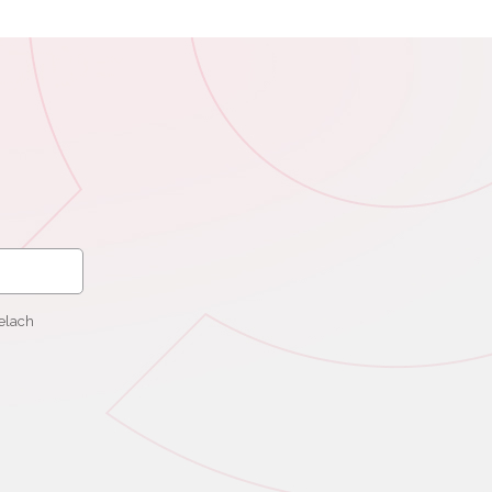
elach