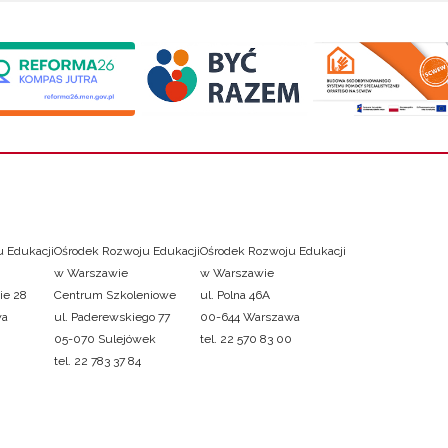
 Edukacji
Ośrodek Rozwoju Edukacji
Ośrodek Rozwoju Edukacji
w Warszawie
w Warszawie
ie 28
Centrum Szkoleniowe
ul. Polna 46A
wa
ul. Paderewskiego 77
00-644 Warszawa
05-070 Sulejówek
tel. 22 570 83 00
tel. 22 783 37 84