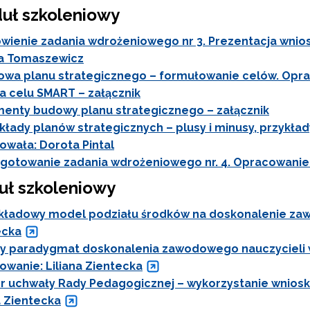
rządzanie oświatą w samorządach – Etap II"
uł szkoleniowy
ienie zadania wdrożeniowego nr 3. Prezentacja wnio
I etap projektu (2018–2023)"
a Tomaszewicz
etap projektu (2016–2018)"
wa planu strategicznego – formułowanie celów. Opra
a celu SMART – załącznik
menty budowy planu strategicznego – załącznik
kłady planów strategicznych – plusy i minusy, przykł
owała: Dorota Pintal
gotowanie zadania wdrożeniowego nr. 4. Opracowanie:
uł szkoleniowy
kładowy model podziału środków na doskonalenie zawo
ecka
lotaż dla samorządów"
 paradygmat doskonalenia zawodowego nauczycieli w
wanie: Liliana Zientecka
r uchwały Rady Pedagogicznej – wykorzystanie wnios
a Zientecka