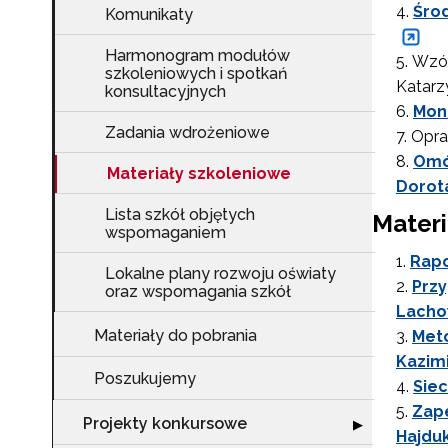
Śro
Komunikaty
Harmonogram modułów
Wzór
szkoleniowych i spotkań
Katarz
konsultacyjnych
Mon
Zadania wdrożeniowe
Opra
Omó
Materiały szkoleniowe
Dorot
Lista szkół objętych
Mater
wspomaganiem
Rapo
Lokalne plany rozwoju oświaty
Przy
oraz wspomagania szkół
Lachow
Materiały do pobrania
Meto
Kazimi
Poszukujemy
Siec
Zape
Projekty konkursowe
Rozwiń sekcję "
▶
Hajdu