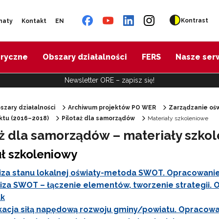
Kontrast
naty
Kontakt
EN
oryczne
Obszary działalności
FERS
Nasze ser
Newsletter ORE – zapisz się!
szary działalności
Archiwum projektów PO WER
Zarządzanie ośw
ektu (2016–2018)
Pilotaż dla samorządów
Materiały szkoleniowe
"Diagnoza psychologiczno-pedagogiczna"
aż dla samorządów – materiały szko
ł szkoleniowy
"Doradztwo zawodowe – przygotowanie trenerów"
iza stanu lokalnej oświaty-metoda SWOT. Opracowanie:
iza SWOT – łączenie elementów, tworzenie strategii. 
"Efektywne doradztwo edukacyjno-zawodowe"
ak
acja siłą napędową rozwoju gminy/powiatu. Opracowa
 "Opracowanie modelu SCWEW"