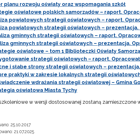
r planu rozwoju oświaty oraz wspomagania szkół
tegie oświatowe polskich samorządów – raport. Opra
iza powiatowych strategii oświatowych – raport. Oprac
iza powiatowych strategii oświatowych – prezentacja.
liza gminnych strategii oświatowych – raport. Opracow
liza gminnych strategii oświatowych – prezentacja. O
ategie oświatowe – tom 1 Biblioteczki Oświaty Samorz
ygotowanie strategii oświatowych – raport. Opracował
ne i słabe strony strategii oświatowych – prezentacj
re praktyki w zakresie lokalnych strategii oświatowyc
wiadczenie wdrażania strategii oświatowej – Gmina G
ategia oświatowa Miasta Tychy
 szkoleniowe w wersji dostosowanej zostaną zamieszczone w
ano: 25.10.2017
wano: 21.07.2025