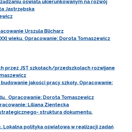
rządzaniu oświatą ukierunkowanym na rozwój
ta Jastrzębska
ewicz
racowanie Urszula Blicharz
rę XXI wieku. Opracowanie: Dorota Tomaszewicz
ch przez JST szkołach/przedszkolach rozwijane
omaszewicz
udowanie jakości pracy szkoły. Opracowanie:
go"
du. Opracowanie: Dorota Tomaszewicz
racowanie: Liliana Zientecka
III"
 strategicznego- struktura dokumentu.
ść. Lokalna polityka oświatowa w realizacji zadań