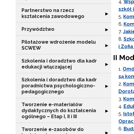
Wsp
szkół
Partnerstwo na rzecz
Rozwiń sekcję "
▶
kształcenia zawodowego
Komp
Komp
Przywództwo
Rozwiń sekcję 
▶
Jaki
Szko
Pilotażowe wdrożenie modelu
Rozwiń sekcję 
▶
i Zof
SCWEW
II Mod
Szkolenia i doradztwo dla kadr
Rozwiń sekcję "S
▶
edukacji włączającej
Omów
są ko
Szkolenia i doradztwo dla kadr
Komp
poradnictwa psychologiczno-
Rozwiń sekcję "
▶
Dorot
pedagogicznego
Kom
Tworzenie e-materiałów
Eduk
dydaktycznych do kształcenia
Rozwiń sekcję "T
▶
Isto
ogólnego – Etap I, II i III
Oprac
Budż
Tworzenie e-zasobów do
Rozwiń sekcję 
▶