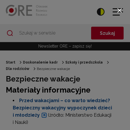
Przejdź do Nawigacji
Przejdź do stopki
Przejdź do treści artykułu
Szukaj
Newsletter ORE – zapisz się!
Start
Doskonalenie kadr
Szkoły i przedszkola
Dla rodziców
Bezpieczne wakacje
Bezpieczne wakacje
Materiały informacyjne
Przed wakacjami – co warto wiedzieć?
Bezpieczny wakacyjny wypoczynek dzieci
i młodzieży
(źródło: Ministerstwo Edukacji
i Nauki)