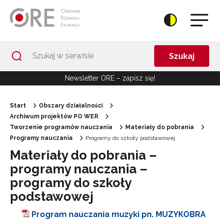
Przejdź do Nawigacji
Przejdź do stopki
Przejdź do treści artykułu
Szukaj
Newsletter ORE – zapisz się!
Start
Obszary działalności
Archiwum projektów PO WER
Tworzenie programów nauczania
Materiały do pobrania
Programy nauczania
Programy do szkoły podstawowej
Materiały do pobrania –
programy nauczania –
programy do szkoły
podstawowej
Program nauczania muzyki pn. MUZYKOBRA