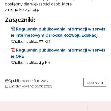
dostępny dla większości osób, które
z niego korzystają.
Załączniki:
Regulamin publikowania informacji w serwis
ie internetowym Ośrodka Rozwoju Edukacji
Wielkość pliku:
57 KB
Regulamin publikowania informacji w serwis
ie ORE
Wielkość pliku:
49 KB
Newsletter ORE
Opublikowano: 16.10.2017
Udostępnij
Zmodyfikowano: 19.06.2023
Zapisz się i bądź na bieżąco z najnowszymi informacja
o szkoleniach i programach.
Adres e-mail: