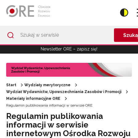
Przejdź do Nawigacji
Przejdź do stopki
Przejdź do treści artykułu
Szuka
Newsletter ORE – zapisz się!
Start
Wydziały merytoryczne
Wydział Wydawnictw, Upowszechniania Zasobów i Promocji
Materiały informacyjne ORE
Regulamin publikowania informacji w serwisie ORE
Regulamin publikowania
informacji w serwisie
internetowym Ośrodka Rozwoju