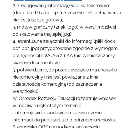
zredagowaną informację w pliku tekstowym
(docx lub rtf) albo jej streszczenie, jeśli pełna wersja
nie jest jeszcze gotowa;
motyw graficzny (znak, logo) w wersji możliwej
do skalowania (najlepiej jpg);
ewentualne załączniki do informacji (pliki docx,
pdf, ppt, jpg) przygotowane zgodnie z wymogami
dostępności[1] WCAG 2.1 AA (nie zamieszczamy
skanów dokumentów);
potwierdzenie, że przedsięwzięcie ma charakter
niekomercyjny i nie jest powiązane z inną
działalnością komercyjną (do zaznaczenia
we wniosku).
Ośrodek Rozwoju Edukacji rozpatruje wniosek
w możliwie najkrótszym terminie
i informuje wnioskodawcę o zatwierdzeniu
informacji do publikacji lub o odrzuceniu wniosku.
Stanowisko ORE nie podlega zaskarżeniu.