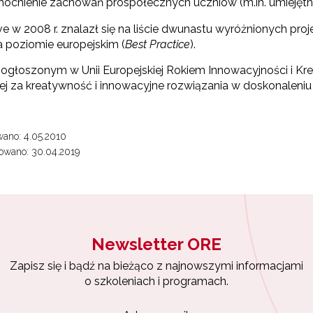
cnienie zachowań prospołecznych uczniów (m.in. umiejętn
e w 2008 r. znalazł się na liście dwunastu wyróżnionych pr
a poziomie europejskim (
Best Practice
).
, ogłoszonym w Unii Europejskiej Rokiem Innowacyjności i K
ej za kreatywność i innowacyjne rozwiązania w doskonaleniu 
ano: 4.05.2010
owano: 30.04.2019
Newsletter ORE
Zapisz się i bądź na bieżąco z najnowszymi informacjami
o szkoleniach i programach.