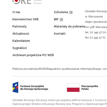
Ośrodek Rozwoju
O nas
Szkolenia
w Warszawie
Kierownictwo ORE
BIP
Aleje Ujazdowsk
Patronaty
Materiały do pobrania
00-478 Warsza
tel. 22 345 37 00
Aktualności
Kontakt
fax 22 345 37 70
Kalendarium
Sygnaliści
Archiwum projektów PO WER
Polityka prywatności
RODO
Regulamin publikowania informacji
Skargi i wn
Ośrodek Rozwoju Edukacji realizuje projekty dofinansowane z fundus
Operacyjnego Wiedza Edukacja Rozwój oraz Programu Operacyjnego P