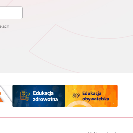
elach