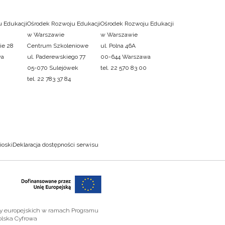
 Edukacji
Ośrodek Rozwoju Edukacji
Ośrodek Rozwoju Edukacji
w Warszawie
w Warszawie
ie 28
Centrum Szkoleniowe
ul. Polna 46A
wa
ul. Paderewskiego 77
00-644 Warszawa
05-070 Sulejówek
tel. 22 570 83 00
tel. 22 783 37 84
ioski
Deklaracja dostępności serwisu
zy europejskich w ramach Programu
olska Cyfrowa