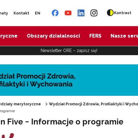
Kontrast
naty
Kontakt
EN
oryczne
Obszary działalności
FERS
Nasze ser
Newsletter ORE – zapisz się!
działy merytoryczne
Wydział Promocji Zdrowia, Profilaktyki i Wych
programie
n Five − Informacje o programie
"Promocja Zdrowia"
Edukacja zdrowotna"