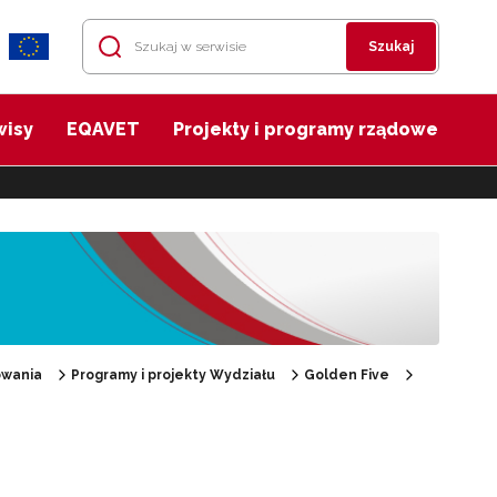
Szukaj
wisy
EQAVET
Projekty i programy rządowe
owania
Programy i projekty Wydziału
Golden Five