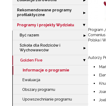
▶
Rekomendowane programy
Rozwiń sekcję 
▶
profilaktyczne
Programy i projekty Wydziału
Zwiń sekcję "Pr
▶
Program „
Comenius 2
Być razem
Rozwiń sekcję 
▶
Polska i W
Szkoła dla Rodziców i
Rozwiń sekcję 
▶
Wychowawców
Autorzy P
Golden Five
Zwiń sekcję "Go
▶
Mari
Informacje o programie
Ele
Ewaluacja
Knu
Obszary programu
Joa
Upowszechnianie programu
Joe