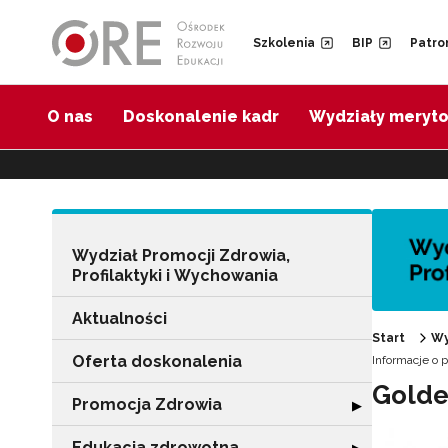
Przejdź do Nawigacji
Przejdź do stopki
Przejdź do treści artykułu
Szkolenia
BIP
Patro
O nas
Doskonalenie kadr
Wydziały meryt
Wydział Promocji Zdrowia,
Profilaktyki i Wychowania
Aktualności
Start
Wy
Oferta doskonalenia
Informacje o 
Golde
Promocja Zdrowia
Rozwiń sekcję 
▶
Edukacja zdrowotna
Rozwiń sekcję "