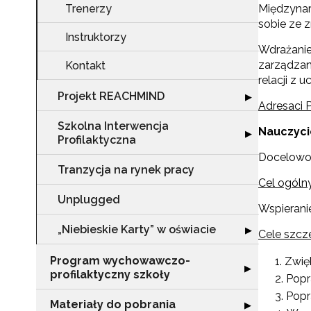
Trenerzy
Międzynar
sobie ze 
Instruktorzy
Wdrażanie
zarządzan
Kontakt
relacji z 
Projekt REACHMIND
Rozwiń sekcję 
▶
Adresaci 
Szkolna Interwencja
Nauczyci
Rozwiń sekcję "
▶
Profilaktyczna
Docelow
Tranzycja na rynek pracy
Cel ogólny
Unplugged
Wspierani
„Niebieskie Karty” w oświacie
Rozwiń sekcję "„
▶
Cele szcz
Program wychowawczo-
Zwięk
Rozwiń sekcję 
▶
profilaktyczny szkoły
Popr
Popr
Materiały do pobrania
Rozwiń sekcję "
▶