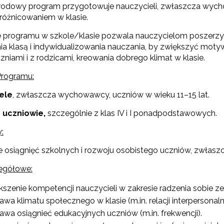
odowy program przygotowuje nauczycieli, zwłaszcza wycho
zróżnicowaniem w klasie.
 programu w szkole/klasie pozwala nauczycielom poszerzyć 
ia klasą i indywidualizowania nauczania, by zwiększyć mot
uczniami i z rodzicami, kreowania dobrego klimat w klasie.
"Projekt REACHMIND"
Programu:
ele
, zwłaszcza wychowawcy, uczniów w wieku 11–15 lat.
Szkolna Interwencja Profilaktyczna"
o
uczniowie,
szczególnie z klas IV i I ponadpodstawowych.
:
e osiągnięć szkolnych i rozwoju osobistego uczniów, zwłas
Niebieskie Karty” w oświacie"
egółowe:
szenie kompetencji nauczycieli w zakresie radzenia sobie z
"Program wychowawczo-profilaktyczny szkoły"
awa klimatu społecznego w klasie (m.in. relacji interpersonaln
awa osiągnieć edukacyjnych uczniów (m.in. frekwencji).
Materiały do pobrania"