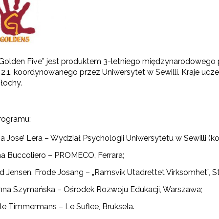
"Rekomendowane programy profilaktyczne"
ogramy i projekty Wydziału"
Golden Five” jest produktem 3-letniego międzynarodowego
.1, koordynowanego przez Uniwersytet w Sewilli. Kraje uczes
"Być razem"
łochy.
"Szkoła dla Rodziców i Wychowawców"
rogramu:
lden Five"
a Jose’ Lera – Wydział Psychologii Uniwersytetu w Sewilli (k
na Buccoliero – PROMECO, Ferrara;
d Jensen, Frode Josang – „Ramsvik Utadrettet Virksomhet”, S
nna Szymańska – Ośrodek Rozwoju Edukacji, Warszawa;
lle Timmermans – Le Suflee, Bruksela.