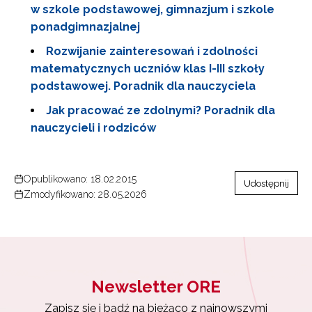
w szkole podstawowej, gimnazjum i szkole
Zapisz się i bądź na bieżąco z najnowszymi
informacjami
ponadgimnazjalnej
o szkoleniach i programach.
Rozwijanie zainteresowań i zdolności
Adres e-mail:
matematycznych uczniów klas I-III szkoły
podstawowej. Poradnik dla nauczyciela
Jak pracować ze zdolnymi? Poradnik dla
Wyrażam zgodę na przetwarzanie moich danych
osobowych przez ORE w celach marketingowych.
nauczycieli i rodziców
Zapisuję się
Opublikowano: 18.02.2015
Udostępnij
Zmodyfikowano: 28.05.2026
Newsletter ORE
Zapisz się i bądź na bieżąco z najnowszymi