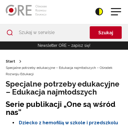
Przejdź do Nawigacji
Przejdź do stopki
Przejdź do treści artykułu
Szukaj
Newsletter ORE – zapisz się!
Start
Specjalne potrzeby edukacyjne – Edukacja najmłodszych – Ośrodek
Rozwoju Edukacji
Specjalne potrzeby edukacyjne
– Edukacja najmłodszych
Serie publikacji „One są wśród
nas”
Dziecko z hemofilią w szkole i przedszkolu