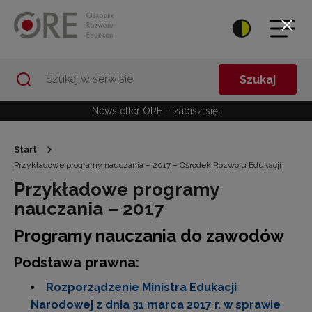
Przejdź do Nawigacji
Przejdź do stopki
Przejdź do treści artykułu
Szukaj
Newsletter ORE – zapisz się!
Start
Przykładowe programy nauczania – 2017 – Ośrodek Rozwoju Edukacji
Przykładowe programy
nauczania – 2017
Programy nauczania do zawodów
Podstawa prawna:
Rozporządzenie Ministra Edukacji
Narodowej z dnia 31 marca 2017 r. w sprawie