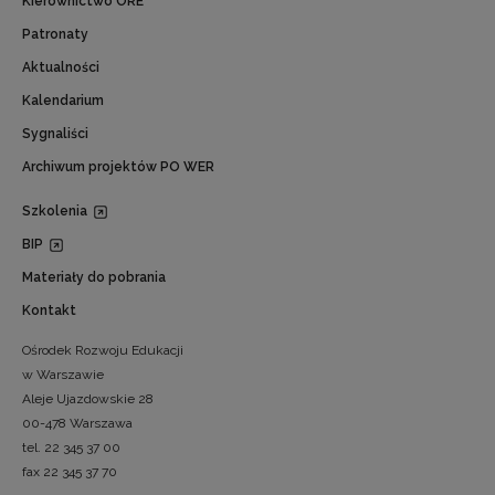
Kierownictwo ORE
Patronaty
Aktualności
Kalendarium
Sygnaliści
Archiwum projektów PO WER
Szkolenia
BIP
Materiały do pobrania
Kontakt
Ośrodek Rozwoju Edukacji
w Warszawie
Aleje Ujazdowskie 28
00-478 Warszawa
tel. 22 345 37 00
fax 22 345 37 70