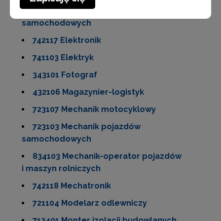
741203 Elektromechanik pojazdów
samochodowych
742117 Elektronik
741103 Elektryk
343101 Fotograf
432106 Magazynier-logistyk
723107 Mechanik motocyklowy
723103 Mechanik pojazdów
samochodowych
834103 Mechanik-operator pojazdów
i maszyn rolniczych
742118 Mechatronik
721104 Modelarz odlewniczy
712401 Monter izolacji budowlanych