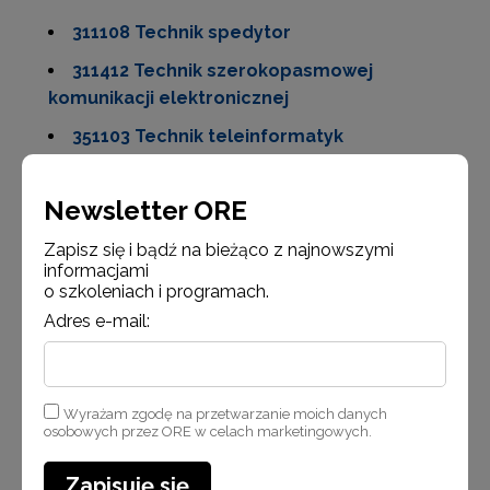
311108 Technik spedytor
311412 Technik szerokopasmowej
komunikacji elektronicznej
351103 Technik teleinformatyk
352203 Technik telekomunikacji
Newsletter ORE
351204 Technik tyfloinformatyk
Zapisz się i bądź na bieżąco z najnowszymi
324002 Technik weterynarii
informacjami
311931 Technik włókienniczych wyrobów
o szkoleniach i programach.
dekoracyjnych
Adres e-mail:
311932 Technik włókiennik
Modułowe kształcenie zawodowe
Wyrażam zgodę na przetwarzanie moich danych
osobowych przez ORE w celach marketingowych.
711402 Betoniarz-zbrojarz
741201 Elektromechanik
Zapisuję się