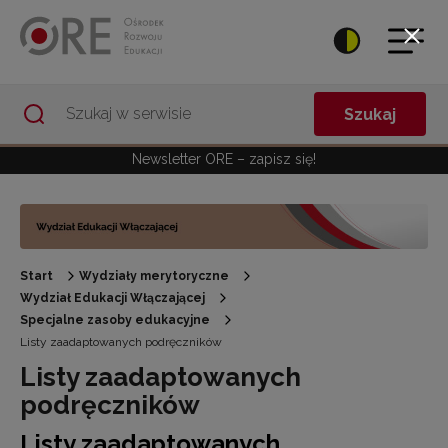
Przejdź do Nawigacji
Przejdź do stopki
Przejdź do treści artykułu
Szukaj
Newsletter ORE – zapisz się!
Start
Wydziały merytoryczne
Wydział Edukacji Włączającej
Specjalne zasoby edukacyjne
Listy zaadaptowanych podręczników
Listy zaadaptowanych
podręczników
Listy zaadaptowanych