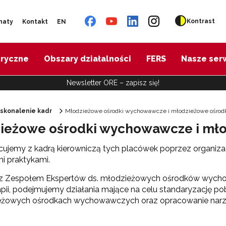
Kontrast
naty
Kontakt
EN
oryczne
Obszary działalności
FERS
Nasze ser
Newsletter ORE – zapisz się!
skonalenie kadr
Młodzieżowe ośrodki wychowawcze i młodzieżowe ośrodki
ieżowe ośrodki wychowawcze i młod
ujemy z kadrą kierowniczą tych placówek poprzez organizac
mi praktykami.
z Zespołem Ekspertów ds. młodzieżowych ośrodków wycho
"Dla samorządów"
apii, podejmujemy działania mające na celu standaryzację pob
żowych ośrodkach wychowawczych oraz opracowanie narzę
Szkoły i przedszkola"