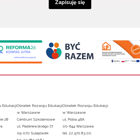
Zapisuję się
 Edukacji
Ośrodek Rozwoju Edukacji
Ośrodek Rozwoju Edukacji
w Warszawie
w Warszawie
ie 28
Centrum Szkoleniowe
ul. Polna 46A
wa
ul. Paderewskiego 77
00-644 Warszawa
05-070 Sulejówek
tel. 22 570 83 00