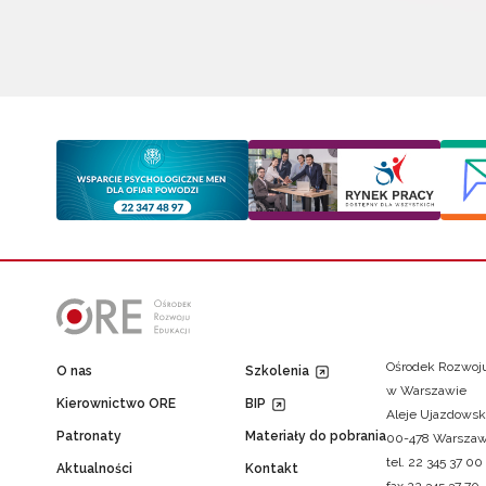
Ośrodek Rozwoju
O nas
Szkolenia
w Warszawie
Kierownictwo ORE
BIP
Aleje Ujazdowsk
Patronaty
Materiały do pobrania
00-478 Warsza
tel. 22 345 37 00
Aktualności
Kontakt